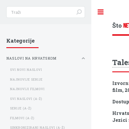
Toggle
Što
NE
Kategorije
NASLOVI NA HRVATSKOM
Tale
SVI NOVI NASLOVI
NAJNOVIJE SERIJE
Izvorn
film, 2
NAJNOVIJI FILMOVI
SVI NASLOVI (A-Ž)
Dostu
SERIJE (A-Ž)
Hrvats
FILMOVI (A-Ž)
Jezici 
SINKRONIZIRANI NASLOVI (A-Ž)