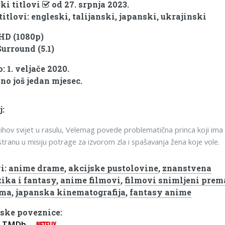
ki titlovi
od 27. srpnja 2023.
titlovi: engleski, talijanski, japanski, ukrajinski
 HD (1080p)
Surround (5.1)
 1. veljače 2020.
no još jedan mjesec.
j:
jihov svijet u rasulu, Velemag povede problematična princa koji ima
tranu u misiju potrage za izvorom zla i spašavanja žena koje vole.
i:
anime drame
,
akcijske pustolovine
,
znanstvena
tika i fantasy
,
anime filmovi
,
filmovi snimljeni prem
ama
,
japanska kinematografija
,
fantasy anime
ske poveznice:
TMDb
NETFLIX