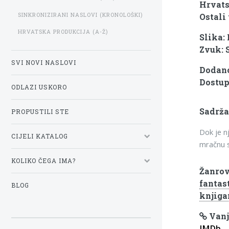
Hrvats
SINKRONIZIRANI NASLOVI (KRONOLOŠKI)
Ostali 
HRVATSKA PRODUKCIJA (A-Ž)
Slika:
Zvuk: 
SVI NOVI NASLOVI
Dodano:
Dostup
ODLAZI USKORO
Sadrža
PROPUSTILI STE
Dok je n
CIJELI KATALOG
mračnu s
KOLIKO ČEGA IMA?
Žanrov
fantas
BLOG
knjig
Vanj
IMDb