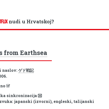
nudi u Hrvatskoj?
TFLIX
s from Earthsea
i naslov:
ゲド戦記
006.
pno
ka sinkronizacija
zvuka: japanski (izvorni), engleski, talijanski