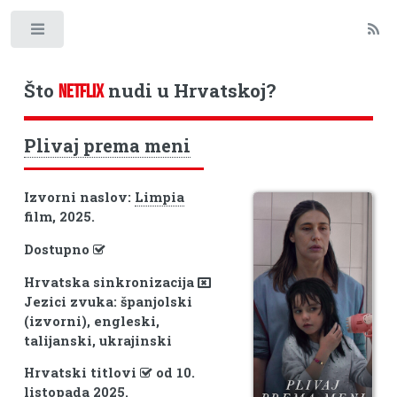
Toggle
Što
nudi u Hrvatskoj?
NETFLIX
Plivaj prema meni
Izvorni naslov:
Limpia
film, 2025.
Dostupno
Hrvatska sinkronizacija
Jezici zvuka: španjolski
(izvorni), engleski,
talijanski, ukrajinski
Hrvatski titlovi
od 10.
listopada 2025.