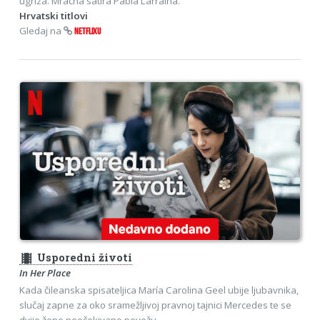
ugriza. Mračna satira Pabla Larraína.
Hrvatski titlovi
Gledaj na
NETFLIXU
theaters
Usporedni životi
In Her Place
Kada čileanska spisateljica María Carolina Geel ubije ljubavnika,
slučaj zapne za oko sramežljivoj pravnoj tajnici Mercedes te se
dvije žene neočekivano povežu.