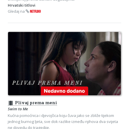
Hrvatski titlovi
Gledaj na
NETFLIXU
theaters
Plivaj prema meni
Swim to Me
Kućna pomoćnica i djevojčica koju čuva jako se zbliže tijekom
jednog burnog ljeta, sve dok razlike između njihova dva svijeta
ne dovedu do tragedije.