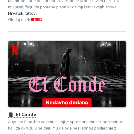
Mladić postane poštar Pabla Nerude te uroni u svijet riječi koji
mu hrani želju da postane pjesnik i osvoji ženu svojih snova.
Hrvatski titlovi
Gledaj na
NETFLIXU
theaters
El Conde
Augusto Pinochet vampir je koji je spreman umrijeti, no strvinari
koji ga okružuju ne daju mu da ode bez jednog posljednjeg