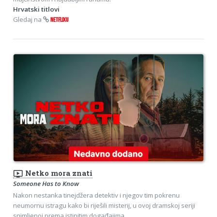
Hrvatski titlovi
Gledaj na
NETFLIXU
ondemand_video
Netko mora znati
Someone Has to Know
Nakon nestanka tinejdžera detektiv i njegov tim pokrenu
neumornu istragu kako bi riješili misterij, u ovoj dramskoj seriji
snimljenoj prema istinitim događajima.