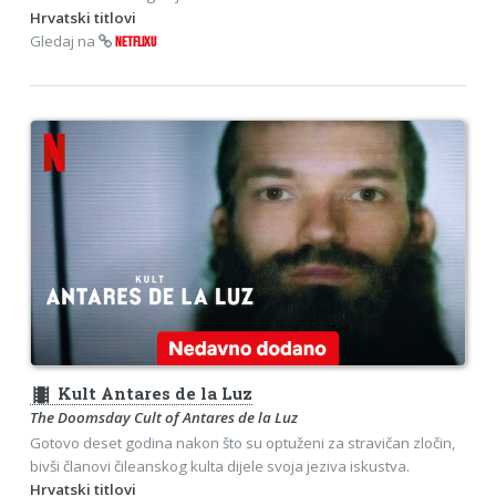
Hrvatski titlovi
Gledaj na
NETFLIXU
theaters
Kult Antares de la Luz
The Doomsday Cult of Antares de la Luz
Gotovo deset godina nakon što su optuženi za stravičan zločin,
bivši članovi čileanskog kulta dijele svoja jeziva iskustva.
Hrvatski titlovi