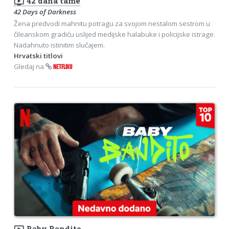
ondemand_video
42 dana tame
42 Days of Darkness
Žena predvodi mahnitu potragu za svojom nestalom sestrom u
čileanskom gradiću uslijed medijske halabuke i policijske istrage.
Nadahnuto istinitim slučajem.
Hrvatski titlovi
Gledaj na
NETFLIXU
Baby Bandito