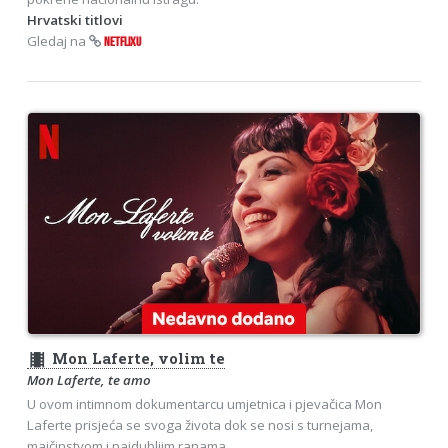
Hrvatski titlovi
Gledaj na
NETFLIXU
theaters
Mon Laferte, volim te
Mon Laferte, te amo
U ovom intimnom dokumentarcu umjetnica i pjevačica Mon
Laferte prisjeća se svoga života dok se nosi s turnejama,
majčinstvom i najdubljim ranama.