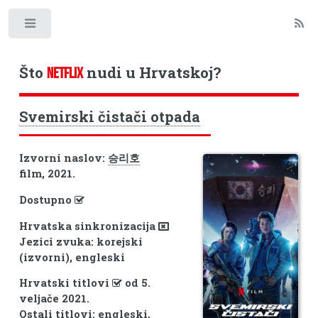
Toggle
Što
nudi u Hrvatskoj?
NETFLIX
Svemirski čistači otpada
Izvorni naslov:
승리호
film, 2021.
Dostupno
Hrvatska sinkronizacija
Jezici zvuka: korejski
(izvorni), engleski
Hrvatski titlovi
od 5.
veljače 2021.
Ostali titlovi: engleski,