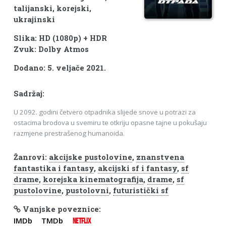
talijanski, korejski,
ukrajinski
Slika: HD (1080p) + HDR
Zvuk: Dolby Atmos
Dodano: 5. veljače 2021.
Sadržaj:
U 2092. godini četvero otpadnika slijede snove u potrazi za
ostacima brodova u svemiru te otkriju opasne tajne u pokušaju
razmjene prestrašenog humanoida.
Žanrovi:
akcijske pustolovine
,
znanstvena
fantastika i fantasy
,
akcijski sf i fantasy
,
sf
drame
,
korejska kinematografija
,
drame
,
sf
pustolovine
,
pustolovni
,
futuristički sf
Vanjske poveznice:
IMDb
TMDb
NETFLIX