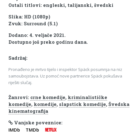
Ostali titlovi: engleski, talijanski, švedski
Slika: HD (1080p)
Zvuk: Surround (5.1)
Dodano: 4. veljače 2021.
Dostupno još preko godinu dana.
Sadržaj:
Pronađeno je mrtvo tijelo i inspektor Späck posumnja na niz
samoubojstava. Uz pomoć nove partnerice Späck pokušava
riješiti slučaj.
Žanrovi:
crne komedije
,
kriminalističke
komedije
,
komedije
,
slapstick komedije
,
Švedska
kinematografija
Vanjske poveznice:
IMDb
TMDb
NETFLIX