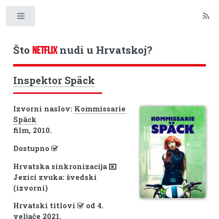
Toggle
Što
nudi u Hrvatskoj?
NETFLIX
Inspektor Späck
Izvorni naslov:
Kommissarie
Späck
film, 2010.
Dostupno
Hrvatska sinkronizacija
Jezici zvuka: švedski
(izvorni)
Hrvatski titlovi
od 4.
veljače 2021.