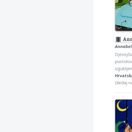
theaters
Ann
Annabell
Djevojči
pustolov
izgublje
Hrvatski
Gledaj 