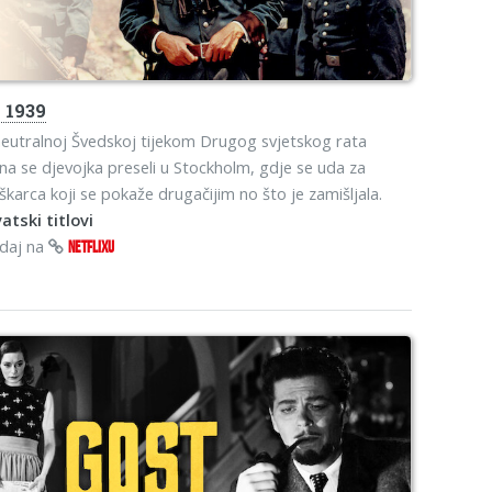
s
1939
eutralnoj Švedskoj tijekom Drugog svjetskog rata
na se djevojka preseli u Stockholm, gdje se uda za
karca koji se pokaže drugačijim no što je zamišljala.
atski titlovi
edaj na
NETFLIXU