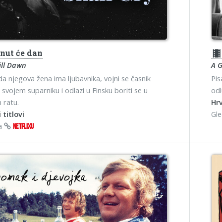
nut će dan
theater
ill Dawn
A G
 da njegova žena ima ljubavnika, vojni se časnik
Pis
 svojem suparniku i odlazi u Finsku boriti se u
odl
 ratu.
Hrv
 titlovi
Gl
na
NETFLIXU