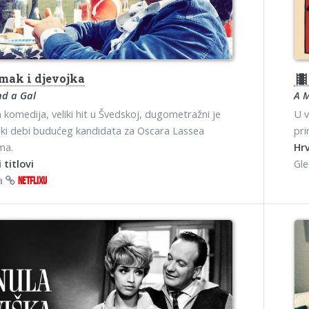
ak i djevojka
theater
nd a Gal
A 
komedija, veliki hit u Švedskoj, dugometražni je
U v
ski debi budućeg kandidata za Oscara Lassea
pri
ma.
Hrv
 titlovi
Gl
na
NETFLIXU