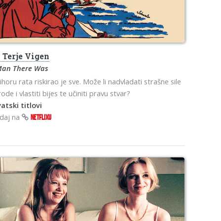
s
Terje Vigen
Man There Was
ihoru rata riskirao je sve. Može li nadvladati strašne sile
rode i vlastiti bijes te učiniti pravu stvar?
atski titlovi
edaj na
NETFLIXU