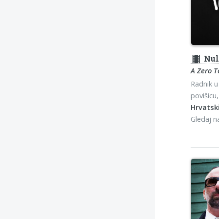
theaters
Nul
A Zero 
Radnik u
povišicu
Hrvatski
Gledaj 