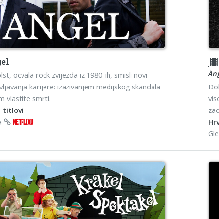
el
theater
Äng
st, ocvala rock zvijezda iz 1980-ih, smisli novi
ivljavanja karijere: izazivanjem medijskog skandala
Dob
m vlastite smrti.
vis
 titlovi
zad
na
Hrv
NETFLIXU
Gl