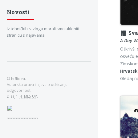
Novosti
Iz tehničkih razloga morali smo ukloniti
theaters
Sva
stranicu s najavama.
A Day W
Otkrivši
osvećuje
Zimskom
Hrvatski
Gledaj 
© hrflix.eu.
Autorska prava i izjava o odricanju
odgovornosti
Dizajn:
HTML5 UP
.