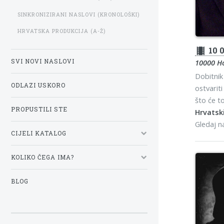
SINKRONIZIRANI NASLOVI (KRONOLOŠKI)
HRVATSKA PRODUKCIJA (A-Ž)
theaters
10 0
SVI NOVI NASLOVI
10000 H
Dobitnik
ODLAZI USKORO
ostvarit
što će to
PROPUSTILI STE
Hrvatski
Gledaj 
CIJELI KATALOG
KOLIKO ČEGA IMA?
BLOG