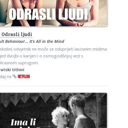
s
Odrasli ljudi
lt Behaviour... It's All in the Mind
skobni odvjetnik ne može se oduprijeti lascivnim mislima
ijed dvojbi o karijeri i o osmogodišnjoj vezi s
ekrasnom suprugom.
atski titlovi
edaj na
NETFLIXU