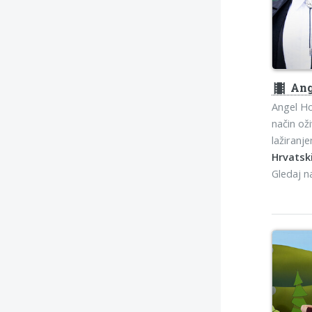
theaters
Ang
Angel Hol
način ož
lažiranje
Hrvatski
Gledaj 