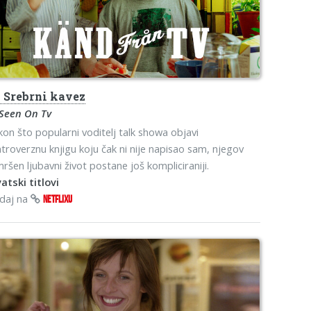
s
Srebrni kavez
 Seen On Tv
on što popularni voditelj talk showa objavi
troverznu knjigu koju čak ni nije napisao sam, njegov
ršen ljubavni život postane još kompliciraniji.
atski titlovi
edaj na
NETFLIXU