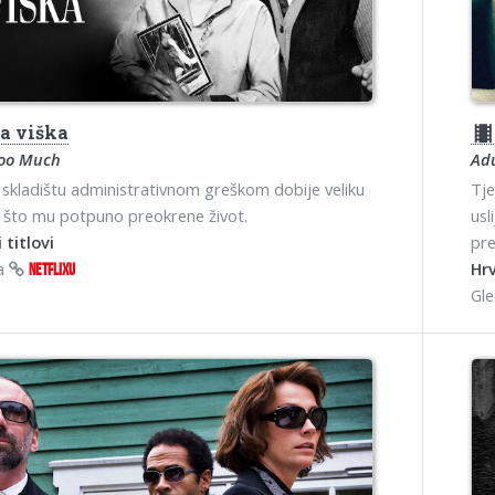
a viška
theater
Too Much
Adu
 skladištu administrativnom greškom dobije veliku
Tje
, što mu potpuno preokrene život.
usl
 titlovi
pr
na
Hrv
NETFLIXU
Gl