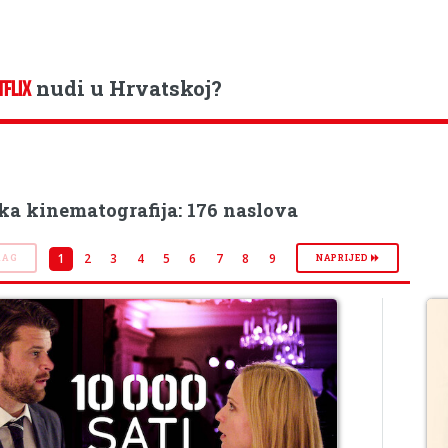
nudi u Hrvatskoj?
TFLIX
ka kinematografija: 176 naslova
1
2
3
4
5
6
7
8
9
RAG
NAPRIJED