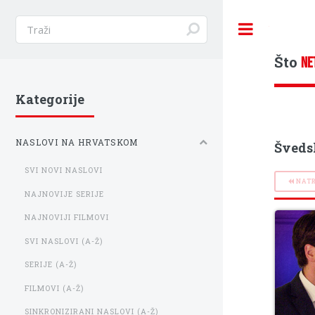
Toggle
Što
NE
Kategorije
NASLOVI NA HRVATSKOM
Šveds
SVI NOVI NASLOVI
NAT
NAJNOVIJE SERIJE
NAJNOVIJI FILMOVI
SVI NASLOVI (A-Ž)
SERIJE (A-Ž)
FILMOVI (A-Ž)
SINKRONIZIRANI NASLOVI (A-Ž)