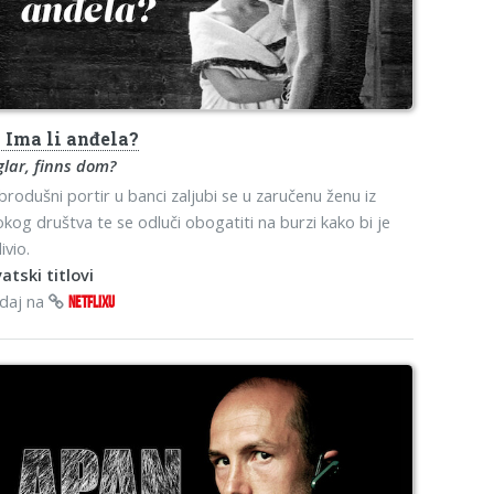
s
Ima li anđela?
lar, finns dom?
rodušni portir u banci zaljubi se u zaručenu ženu iz
okog društva te se odluči obogatiti na burzi kako bi je
ivio.
atski titlovi
edaj na
NETFLIXU