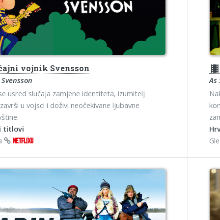
čajni vojnik Svensson
theater
al Svensson
As
se usred slučaja zamjene identiteta, izumitelj
Nak
završi u vojsci i doživi neočekivane ljubavne
kon
štine.
zam
 titlovi
Hrv
na
Gl
NETFLIXU