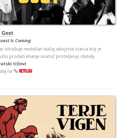
s
Gost
uest Is Coming
ac istražuje neobičan slučaj ubojstva starca koji je
učio prodati imanje unatoč protivljenju obitelji.
atski titlovi
edaj na
NETFLIXU