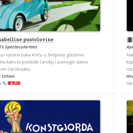
abelline pustolovine
theater
's Spectacularities
Ap
ca i njezina baka kreću u živopisnu glazbenu
Nak
inu kako bi poništile čaroliju i pomogle davno
kup
nom čarobnjaku.
nad
 titlovi
Hrv
na
Gl
NETFLIXU