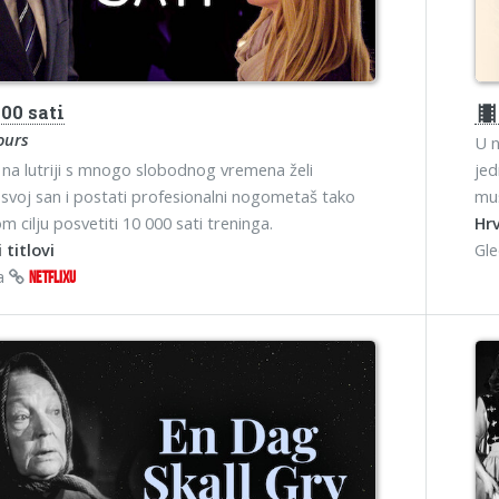
00 sati
theater
ours
U n
 na lutriji s mnogo slobodnog vremena želi
jed
i svoj san i postati profesionalni nogometaš tako
muš
m cilju posvetiti 10 000 sati treninga.
Hrv
 titlovi
Gl
na
NETFLIXU