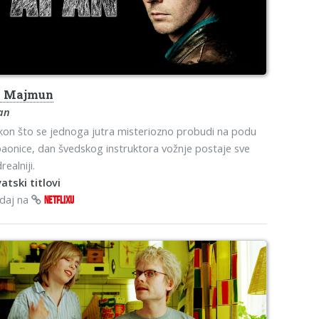
s
Majmun
an
on što se jednoga jutra misteriozno probudi na podu
aonice, dan švedskog instruktora vožnje postaje sve
realniji.
atski titlovi
edaj na
NETFLIXU