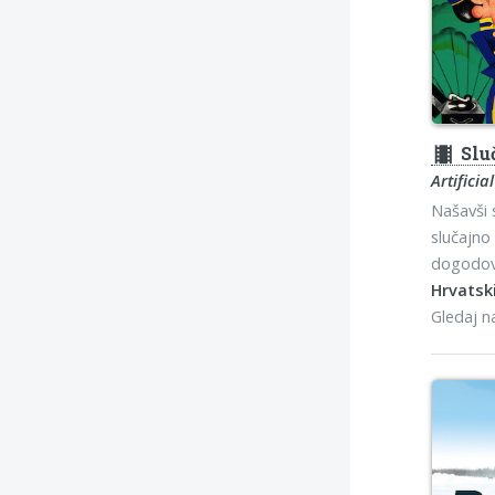
theaters
Slu
Artifici
Našavši 
slučajno 
dogodov
Hrvatski
Gledaj 