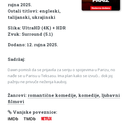
rujna 2025.
Ostali titlovi: engleski,
talijanski, ukrajinski
Slika: UltraHD (4K) + HDR
Zvuk: Surround (5.1)
Dodano: 12. rujna 2025.
Sadržaj:
Dawn pomisli da se prijavila za seriju o spojevima u Parizu, no
nađe se u Parisu u Teksasu. Ima plan kako se izvući... dok joj
pažnju ne privuče neženja kauboj.
Žanrovi:
romantične komedije
,
komedije
,
ljubavni
filmovi
Vanjske poveznice:
IMDb
TMDb
NETFLIX