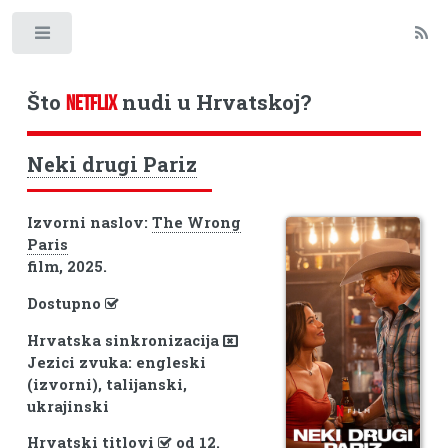
Toggle
Što
nudi u Hrvatskoj?
NETFLIX
Neki drugi Pariz
Izvorni naslov:
The Wrong
Paris
film, 2025.
Dostupno
Hrvatska sinkronizacija
Jezici zvuka: engleski
(izvorni), talijanski,
ukrajinski
Hrvatski titlovi
od 12.