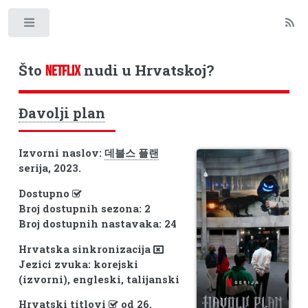
Toggle
Što
nudi u Hrvatskoj?
NETFLIX
Đavolji plan
Izvorni naslov:
데블스 플랜
serija, 2023.
Dostupno
Broj dostupnih sezona: 2
Broj dostupnih nastavaka: 24
Hrvatska sinkronizacija
Jezici zvuka: korejski
(izvorni), engleski, talijanski
Hrvatski titlovi
od 26.