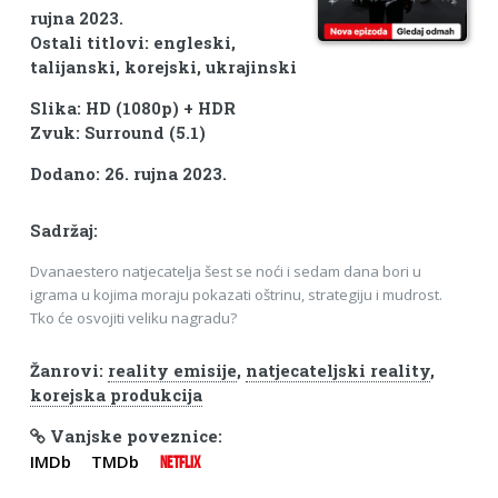
rujna 2023.
Ostali titlovi: engleski,
talijanski, korejski, ukrajinski
Slika: HD (1080p) + HDR
Zvuk: Surround (5.1)
Dodano: 26. rujna 2023.
Sadržaj:
Dvanaestero natjecatelja šest se noći i sedam dana bori u
igrama u kojima moraju pokazati oštrinu, strategiju i mudrost.
Tko će osvojiti veliku nagradu?
Žanrovi:
reality emisije
,
natjecateljski reality
,
korejska produkcija
Vanjske poveznice:
IMDb
TMDb
NETFLIX