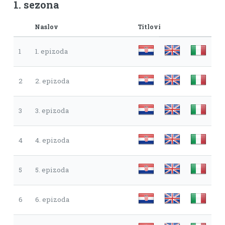
1. sezona
Naslov
Titlovi
1
1. epizoda
2
2. epizoda
3
3. epizoda
4
4. epizoda
5
5. epizoda
6
6. epizoda