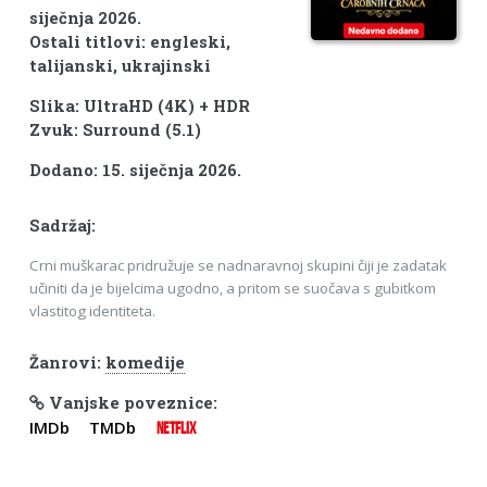
siječnja 2026.
Ostali titlovi: engleski,
talijanski, ukrajinski
Slika: UltraHD (4K) + HDR
Zvuk: Surround (5.1)
Dodano: 15. siječnja 2026.
Sadržaj:
Crni muškarac pridružuje se nadnaravnoj skupini čiji je zadatak
učiniti da je bijelcima ugodno, a pritom se suočava s gubitkom
vlastitog identiteta.
Žanrovi:
komedije
Vanjske poveznice:
IMDb
TMDb
NETFLIX