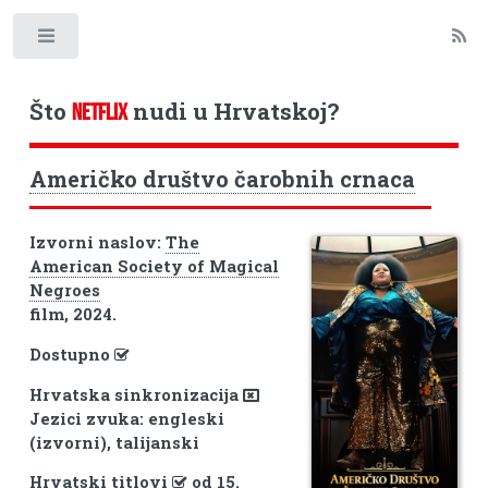
Toggle
Što
nudi u Hrvatskoj?
NETFLIX
Američko društvo čarobnih crnaca
Izvorni naslov:
The
American Society of Magical
Negroes
film, 2024.
Dostupno
Hrvatska sinkronizacija
Jezici zvuka: engleski
(izvorni), talijanski
Hrvatski titlovi
od 15.