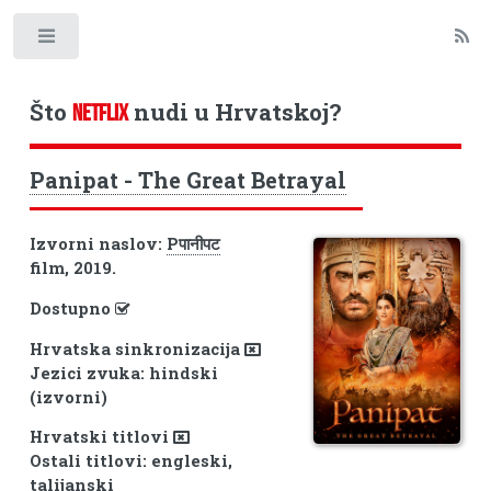
Toggle
Što
nudi u Hrvatskoj?
NETFLIX
Panipat - The Great Betrayal
Izvorni naslov:
Pपानीपट
film, 2019.
Dostupno
Hrvatska sinkronizacija
Jezici zvuka: hindski
(izvorni)
Hrvatski titlovi
Ostali titlovi: engleski,
talijanski