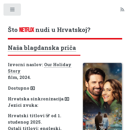
Toggle
Što
nudi u Hrvatskoj?
NETFLIX
Naša blagdanska priča
Izvorni naslov:
Our Holiday
Story
film, 2024.
Dostupno
Hrvatska sinkronizacija
Jezici zvuka:
Hrvatski titlovi
od 1.
studenog 2025.
Ostali titlovi: engleski,