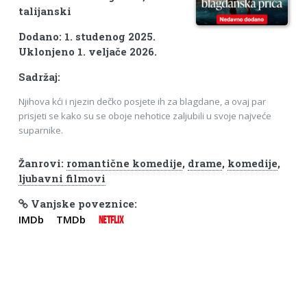
talijanski
Dodano: 1. studenog 2025.
Uklonjeno 1. veljače 2026.
Sadržaj:
Njihova kći i njezin dečko posjete ih za blagdane, a ovaj par
prisjeti se kako su se oboje nehotice zaljubili u svoje najveće
suparnike.
Žanrovi:
romantične komedije
,
drame
,
komedije
,
ljubavni filmovi
Vanjske poveznice:
IMDb
TMDb
NETFLIX