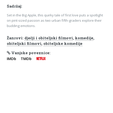
Sadržaj:
Set in the Big Apple, this quirky tale of first love puts a spotlight
on pint-sized passion as two urban fifth-graders explore their
budding emotions.
Žanrovi:
dječji i obiteljski filmovi
,
komedije
,
obiteljski filmovi
,
obiteljske komedije
Vanjske poveznice:
IMDb
TMDb
NETFLIX