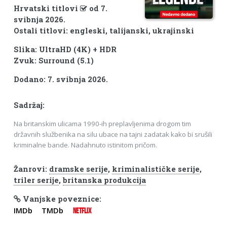
Hrvatski titlovi
od 7.
svibnja 2026.
Ostali titlovi: engleski, talijanski, ukrajinski
Slika: UltraHD (4K) + HDR
Zvuk: Surround (5.1)
Dodano: 7. svibnja 2026.
Sadržaj:
Na britanskim ulicama 1990-ih preplavljenima drogom tim
državnih službenika na silu ubace na tajni zadatak kako bi srušili
kriminalne bande. Nadahnuto istinitom pričom.
Žanrovi:
dramske serije
,
kriminalističke serije
,
triler serije
,
britanska produkcija
Vanjske poveznice:
IMDb
TMDb
NETFLIX