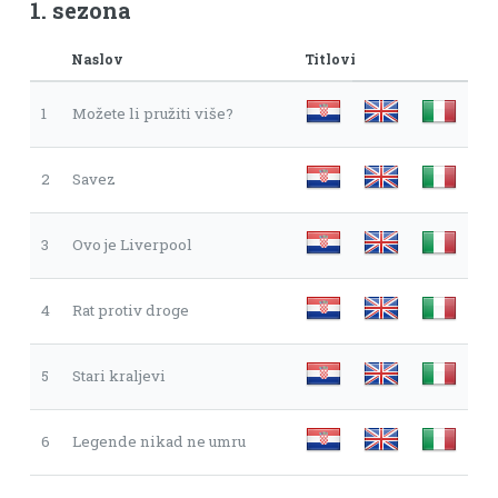
1. sezona
Naslov
Titlovi
1
Možete li pružiti više?
2
Savez
3
Ovo je Liverpool
4
Rat protiv droge
5
Stari kraljevi
6
Legende nikad ne umru