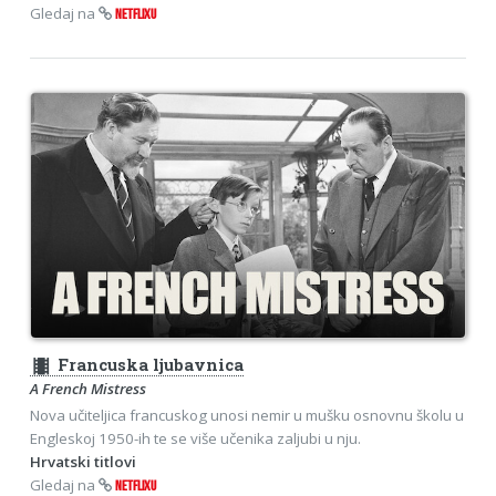
Gledaj na
NETFLIXU
theaters
Francuska ljubavnica
A French Mistress
Nova učiteljica francuskog unosi nemir u mušku osnovnu školu u
Engleskoj 1950-ih te se više učenika zaljubi u nju.
Hrvatski titlovi
Gledaj na
NETFLIXU