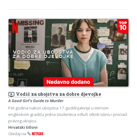
ondemand_video
Vodič za ubojstva za dobre djevojke
A Good Girl's Guide to Murder
Pet godina nakon ubojstva 17-godišnjakinje u mirnom
engleskom gradiću jedna studentica odluči otkriti istinu i pronaći
pravog ubojicu.
Hrvatski titlovi
Gledaj na
NETFLIXU