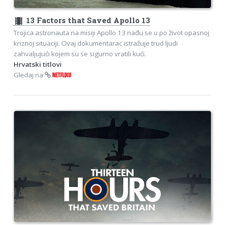
theaters
13 Factors that Saved Apollo 13
Trojica astronauta na misiji Apollo 13 nađu se u po život opasnoj
kriznoj situaciji. Ovaj dokumentarac istražuje trud ljudi
zahvaljujući kojem su se sigurno vratili kući.
Hrvatski titlovi
Gledaj na
NETFLIXU