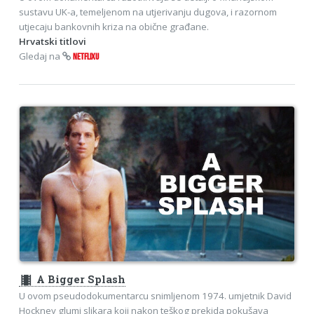
sustavu UK-a, temeljenom na utjerivanju dugova, i razornom
utjecaju bankovnih kriza na obične građane.
Hrvatski titlovi
Gledaj na
NETFLIXU
theaters
A Bigger Splash
U ovom pseudodokumentarcu snimljenom 1974. umjetnik David
Hockney glumi slikara koji nakon teškog prekida pokušava