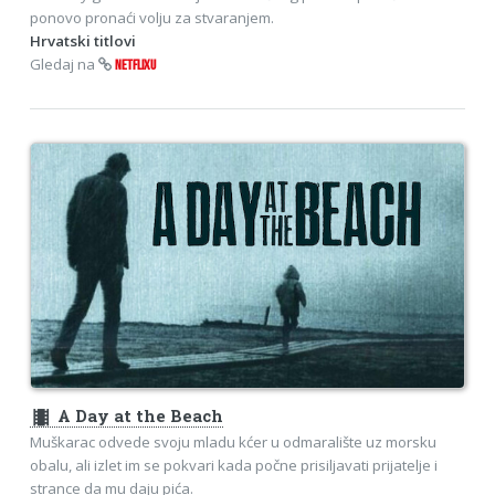
ponovo pronaći volju za stvaranjem.
Hrvatski titlovi
Gledaj na
NETFLIXU
theaters
A Day at the Beach
Muškarac odvede svoju mladu kćer u odmaralište uz morsku
obalu, ali izlet im se pokvari kada počne prisiljavati prijatelje i
strance da mu daju pića.