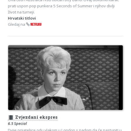
prati uspon pop punkera 5 Seconds of Summer i njihov divlji
život na turneji.
Hrvatski titlovi
Gledaj na
NETFLIXU
theaters
Zvjezdani ekspres
6.5 Special
Dvije prijateljice odu vlakom u London s nadom da će nastupiti u