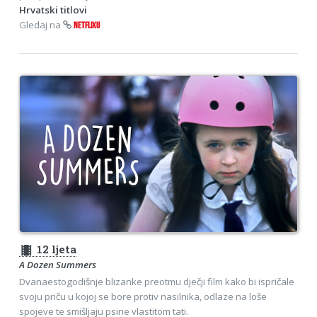
Hrvatski titlovi
Gledaj na
NETFLIXU
theaters
12 ljeta
A Dozen Summers
Dvanaestogodišnje blizanke preotmu dječji film kako bi ispričale
svoju priču u kojoj se bore protiv nasilnika, odlaze na loše
spojeve te smišljaju psine vlastitom tati.