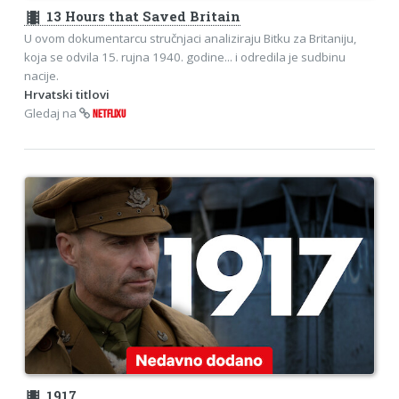
theaters
13 Hours that Saved Britain
U ovom dokumentarcu stručnjaci analiziraju Bitku za Britaniju,
koja se odvila 15. rujna 1940. godine... i odredila je sudbinu
nacije.
Hrvatski titlovi
Gledaj na
NETFLIXU
theaters
1917