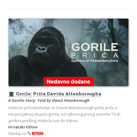
theaters
Gorile: Priča Davida Attenborougha
A Gorilla Story: Told by David Attenborough
Veteran prirodoslovlja sir David Attenborough priča priču o
nevjerojatnoj skupini gorila, od njihovog prvog susreta 70-ih
godina prošlog stoljeća sve do danas.
Hrvatski titlovi
Gledaj na
NETFLIXU