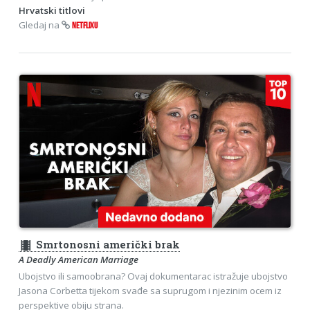
Hrvatski titlovi
Gledaj na
NETFLIXU
theaters
Smrtonosni američki brak
A Deadly American Marriage
Ubojstvo ili samoobrana? Ovaj dokumentarac istražuje ubojstvo
Jasona Corbetta tijekom svađe sa suprugom i njezinim ocem iz
perspektive obiju strana.