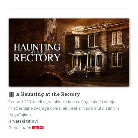
theaters
A Haunting at the Rectory
Par se 1930. useli u „najukletiju kuću u Engleskoj” i otkrije
mračne tajne svojega doma, ali i braka. Nadahnuto istinitim
događajima.
Hrvatski titlovi
Gledaj na
NETFLIXU