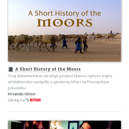
theaters
A Short History of the Moors
Ovaj dokumentarac istražuje povijest Maura i njihovo trajno
arhitektonsko naslijeđe u sjevernoj Africi i na Pirenejskom
poluotoku.
Hrvatski titlovi
Gledaj na
NETFLIXU