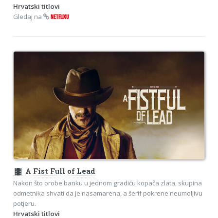
Hrvatski titlovi
Gledaj na
NETFLIXU
theaters
A Fist Full of Lead
Nakon što orobe banku u jednom gradiću kopača zlata, skupina
odmetnika shvati da je nasamarena, a šerif pokrene neumoljivu
potjeru.
Hrvatski titlovi