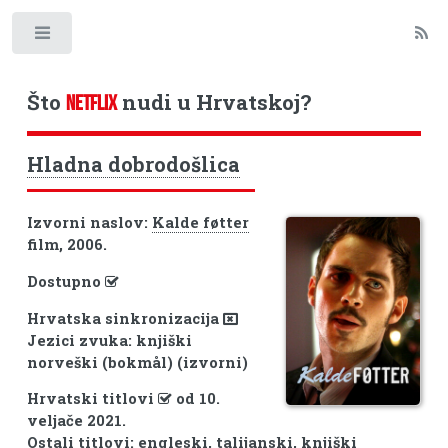
Toggle
Što
nudi u Hrvatskoj?
NETFLIX
Hladna dobrodošlica
Izvorni naslov:
Kalde føtter
film, 2006.
Dostupno
Hrvatska sinkronizacija
Jezici zvuka: knjiški
norveški (bokmål) (izvorni)
Hrvatski titlovi
od 10.
veljače 2021.
Ostali titlovi: engleski, talijanski, knjiški