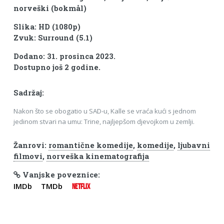
norveški (bokmål)
Slika: HD (1080p)
Zvuk: Surround (5.1)
Dodano: 31. prosinca 2023.
Dostupno još 2 godine.
Sadržaj:
Nakon što se obogatio u SAD-u, Kalle se vraća kući s jednom
jedinom stvari na umu: Trine, najljepšom djevojkom u zemlji.
Žanrovi:
romantične komedije
,
komedije
,
ljubavni
filmovi
,
norveška kinematografija
Vanjske poveznice:
IMDb
TMDb
NETFLIX