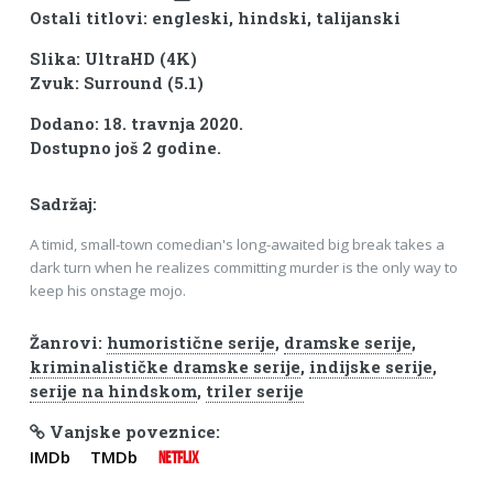
Ostali titlovi: engleski, hindski, talijanski
Slika: UltraHD (4K)
Zvuk: Surround (5.1)
Dodano: 18. travnja 2020.
Dostupno još 2 godine.
Sadržaj:
A timid, small-town comedian's long-awaited big break takes a
dark turn when he realizes committing murder is the only way to
keep his onstage mojo.
Žanrovi:
humoristične serije
,
dramske serije
,
kriminalističke dramske serije
,
indijske serije
,
serije na hindskom
,
triler serije
Vanjske poveznice:
IMDb
TMDb
NETFLIX