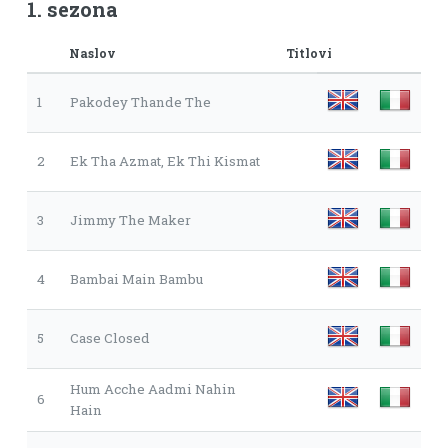
1. sezona
Naslov
Titlovi
1
Pakodey Thande The
2
Ek Tha Azmat, Ek Thi Kismat
3
Jimmy The Maker
4
Bambai Main Bambu
5
Case Closed
Hum Acche Aadmi Nahin
6
Hain