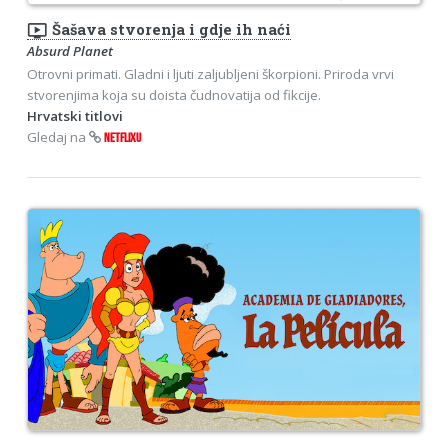
ondemand_video
Šašava stvorenja i gdje ih naći
Absurd Planet
Otrovni primati. Gladni i ljuti zaljubljeni škorpioni. Priroda vrvi
stvorenjima koja su doista čudnovatija od fikcije.
Hrvatski titlovi
Gledaj na
NETFLIXU