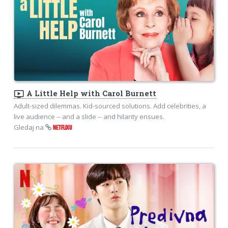
ondemand_video
A Little Help with Carol Burnett
Adult-sized dilemmas. Kid-sourced solutions. Add celebrities, a
live audience -- and a slide -- and hilarity ensues.
Gledaj na
NETFLIXU