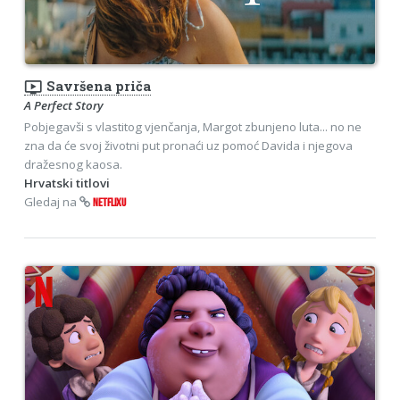
ondemand_video
Savršena priča
A Perfect Story
Pobjegavši s vlastitog vjenčanja, Margot zbunjeno luta... no ne
zna da će svoj životni put pronaći uz pomoć Davida i njegova
dražesnog kaosa.
Hrvatski titlovi
Gledaj na
NETFLIXU