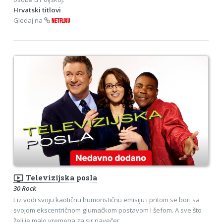
Hrvatski titlovi
Gledaj na
NETFLIXU
ondemand_video
Televizijska posla
30 Rock
Liz vodi svoju kaotičnu humorističnu emisiju i pritom se bori sa
svojom ekscentričnom glumačkom postavom i šefom. A sve što
želi je malo vremena za sir navečer.