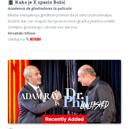
theaters
Kako je X spasio Božić
Academia de gladiadores la película
Mlada vilenjakinja greškom pomisli da je sitni izvanzemaljac
božićni dar, ne znajući da njezina nova igračka planira uništiti
Zemljinu gravitaciju i ukrasti sve darove.
Hrvatski titlovi
Gledaj na
NETFLIXU