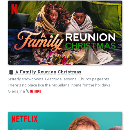
theaters
A Family Reunion Christmas
Sisterly showdowns. Gratitude lessons. Church pageants.
There's no place like the McKellans' home for the holidays.
Gledaj na
NETFLIXU