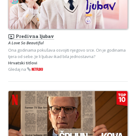
ondemand_video
Predivna ljubav
A Love So Beautiful
Ona godinama pokušava osvojiti njegovo srce. On je godinama
tjera od sebe. Je li ljubav ikad bila jednostavna?
Hrvatski titlovi
Gledaj na
NETFLIXU