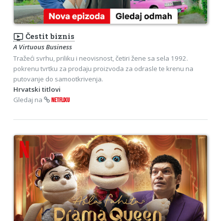
ondemand_video
Čestit biznis
A Virtuous Business
Tražeći svrhu, priliku i neovisnost, četiri žene sa sela 1992.
pokrenu tvrtku za prodaju proizvoda za odrasle te krenu na
putovanje do samootkrivenja.
Hrvatski titlovi
Gledaj na
NETFLIXU