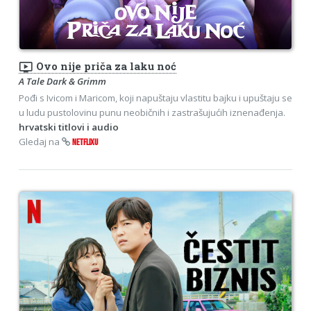
ondemand_video
Ovo nije priča za laku noć
A Tale Dark & Grimm
Pođi s Ivicom i Maricom, koji napuštaju vlastitu bajku i upuštaju se
u ludu pustolovinu punu neobičnih i zastrašujućih iznenađenja.
hrvatski titlovi i audio
Gledaj na
NETFLIXU