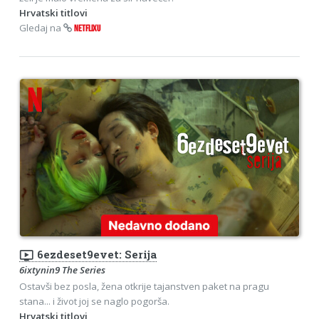
Hrvatski titlovi
Gledaj na
NETFLIXU
ondemand_video
6ezdeset9evet: Serija
6ixtynin9 The Series
Ostavši bez posla, žena otkrije tajanstven paket na pragu
stana... i život joj se naglo pogorša.
Hrvatski titlovi