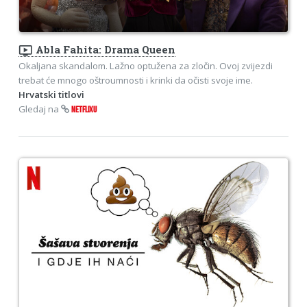
ondemand_video
Abla Fahita: Drama Queen
Okaljana skandalom. Lažno optužena za zločin. Ovoj zvijezdi
trebat će mnogo oštroumnosti i krinki da očisti svoje ime.
Hrvatski titlovi
Gledaj na
NETFLIXU