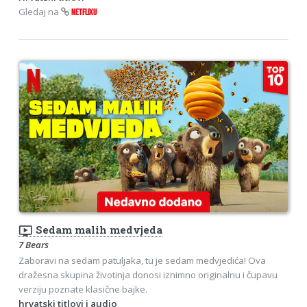
Gledaj na
NETFLIXU
ondemand_video
Sedam malih medvjeda
7 Bears
Zaboravi na sedam patuljaka, tu je sedam medvjedića! Ova
dražesna skupina životinja donosi iznimno originalnu i čupavu
verziju poznate klasične bajke.
hrvatski titlovi i audio