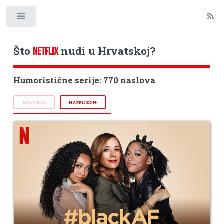
Toggle
Što
nudi u Hrvatskoj?
NETFLIX
Humoristične serije: 770 naslova
NATRAG
NAPRIJED