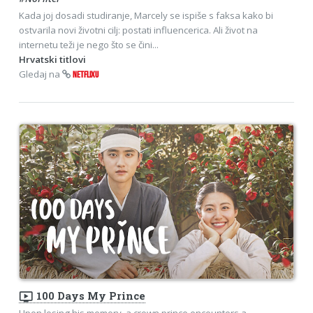
Kada joj dosadi studiranje, Marcely se ispiše s faksa kako bi
ostvarila novi životni cilj: postati influencerica. Ali život na
internetu teži je nego što se čini...
Hrvatski titlovi
Gledaj na
NETFLIXU
ondemand_video
100 Days My Prince
Upon losing his memory, a crown prince encounters a