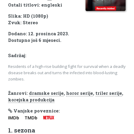
Ostali titlovi: engleski
Slika: HD (1080p)
Zvuk: Stereo
Dodano: 12. prosinca 2023.
Dostupno još 6 mjeseci.
Sadržaj:
Residents of a high-rise building fight for survival when a deadly
disease breaks out and turns the infected into blood-lusting
zombies.
Žanrovi:
dramske serije
,
horor serije
,
triler serije
,
korejska produkcija
Vanjske poveznice:
IMDb
TMDb
NETFLIX
1. sezona