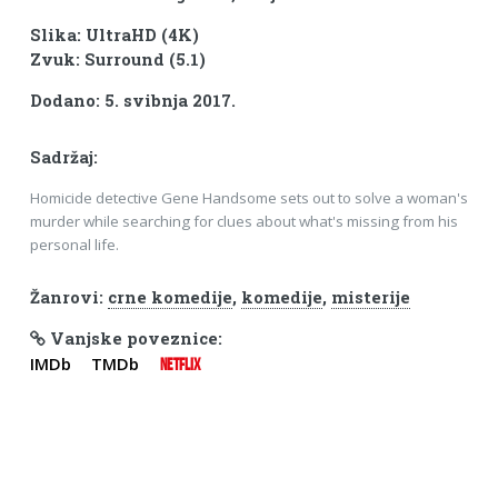
Slika: UltraHD (4K)
Zvuk: Surround (5.1)
Dodano: 5. svibnja 2017.
Sadržaj:
Homicide detective Gene Handsome sets out to solve a woman's
murder while searching for clues about what's missing from his
personal life.
Žanrovi:
crne komedije
,
komedije
,
misterije
Vanjske poveznice:
IMDb
TMDb
NETFLIX