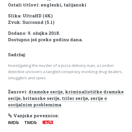
Ostali titlovi: engleski, talijanski
Slika: UltraHD (4K)
Zvuk: Surround (5.1)
Dodano: 9. ožujka 2018.
Dostupno još preko godinu dana.
Sadržaj:
Investigating the murder of a pizza delivery man, a London
detective uncovers a tangled conspiracy involving drug dealers,
smugglers and spies.
Žanrovi:
dramske serije
,
kriminalističke dramske
serije
,
britanske serije
,
triler serije
,
serije o
socijalnim problemima
Vanjske poveznice:
IMDb
TMDb
NETFLIX