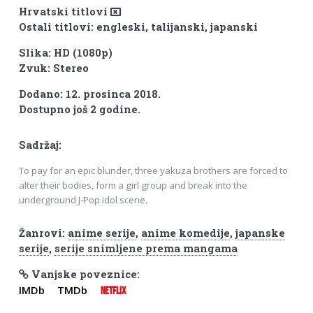
Hrvatski titlovi
Ostali titlovi: engleski, talijanski, japanski
Slika: HD (1080p)
Zvuk: Stereo
Dodano: 12. prosinca 2018.
Dostupno još 2 godine.
Sadržaj:
To pay for an epic blunder, three yakuza brothers are forced to
alter their bodies, form a girl group and break into the
underground J-Pop idol scene.
Žanrovi:
anime serije
,
anime komedije
,
japanske
serije
,
serije snimljene prema mangama
Vanjske poveznice:
IMDb
TMDb
NETFLIX