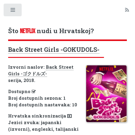
Toggle
Što
nudi u Hrvatskoj?
NETFLIX
Back Street Girls -GOKUDOLS-
Izvorni naslov:
Back Street
Girls -ゴクドルズ-
serija, 2018.
Dostupno
Broj dostupnih sezona: 1
Broj dostupnih nastavaka: 10
Hrvatska sinkronizacija
Jezici zvuka: japanski
(izvorni), engleski, talijanski