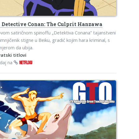
o
Detective Conan: The Culprit Hanzawa
vom satiričnom spinoffu „Detektiva Conana” tajanstveni
mnjičenik stigne u Beiku, gradić kojim hara kriminal, s
jerom da ubija.
atski titlovi
edaj na
NETFLIXU