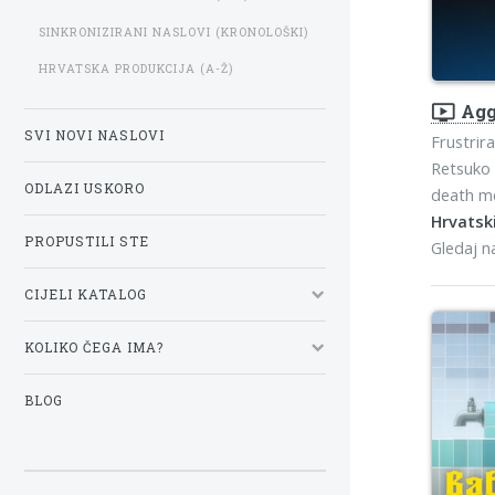
SINKRONIZIRANI NASLOVI (KRONOLOŠKI)
HRVATSKA PRODUKCIJA (A-Ž)
ondemand_video
Agg
SVI NOVI NASLOVI
Frustrir
Retsuko 
ODLAZI USKORO
death me
Hrvatski
PROPUSTILI STE
Gledaj 
CIJELI KATALOG
KOLIKO ČEGA IMA?
BLOG