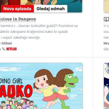
icious in Dungeon
ondemand_vide
tamnice i... slastan čudovišni gulaš?! Pustolovi se
U o
ukleto zakopano kraljevstvo kako bi spasili
osu
a i usput zakuhaju nevolje.
nam
 titlovi
Hrv
na
Gl
NETFLIXU