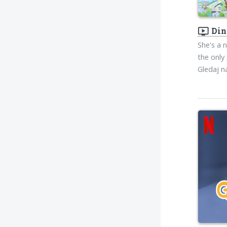
ondemand_video
Din
She's a 
the only
Gledaj 