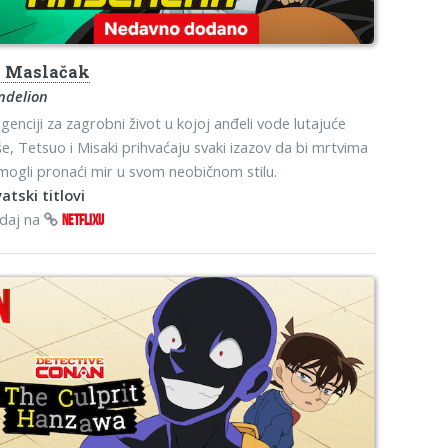
o
Maslačak
ndelion
genciji za zagrobni život u kojoj anđeli vode lutajuće
e, Tetsuo i Misaki prihvaćaju svaki izazov da bi mrtvima
ogli pronaći mir u svom neobičnom stilu.
atski titlovi
edaj na
NETFLIXU