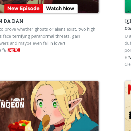
 DA DAN
ondemand_vide
Da
 to prove whether ghosts or aliens exist, two high
s face terrifying paranormal threats, gain
U a
ers and maybe even fall in love?!
duš
na
pom
NETFLIXU
Hrv
Gl