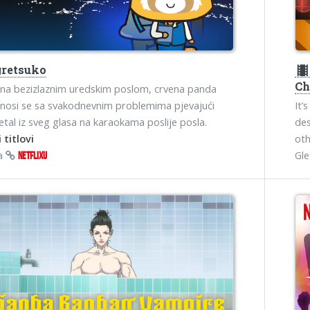
retsuko
theater
Ch
ana bezizlaznim uredskim poslom, crvena panda
nosi se sa svakodnevnim problemima pjevajući
It’
tal iz sveg glasa na karaokama poslije posla.
des
 titlovi
oth
na
Gl
NETFLIXU