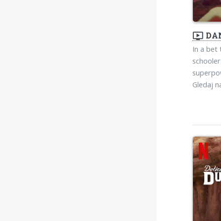
ondemand_video
DAN
In a bet
schooler
superpow
Gledaj 