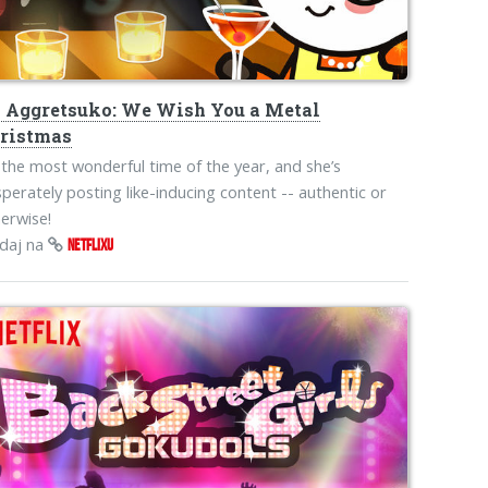
s
Aggretsuko: We Wish You a Metal
ristmas
s the most wonderful time of the year, and she’s
perately posting like-inducing content -- authentic or
erwise!
edaj na
NETFLIXU