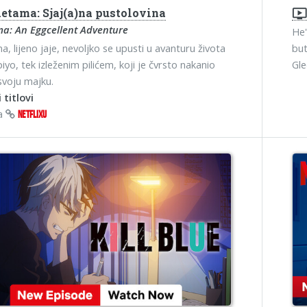
etama: Sjaj(a)na pustolovina
ondemand_vide
a: An Eggcellent Adventure
He'
, lijeno jaje, nevoljko se upusti u avanturu života
but
iyo, tek izleženim pilićem, koji je čvrsto nakanio
Gl
svoju majku.
 titlovi
na
NETFLIXU