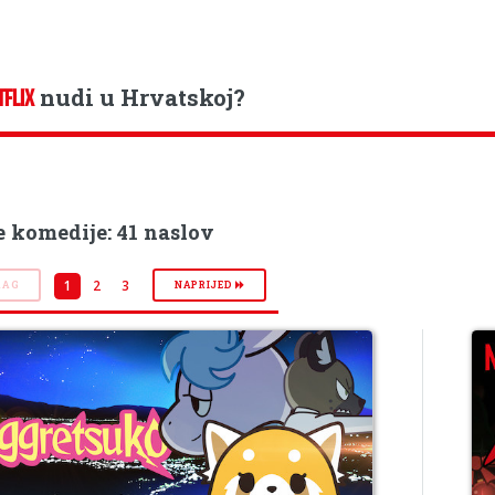
nudi u Hrvatskoj?
TFLIX
 komedije: 41 naslov
1
2
3
RAG
NAPRIJED