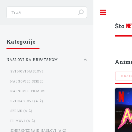
Toggle
Što
NE
Kategorije
NASLOVI NA HRVATSKOM
Anime
SVI NOVI NASLOVI
NAT
NAJNOVIJE SERIJE
NAJNOVIJI FILMOVI
SVI NASLOVI (A-Ž)
SERIJE (A-Ž)
FILMOVI (A-Ž)
SINKRONIZIRANI NASLOVI (A-Ž)