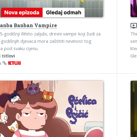
anba Banban Vampire
ondemand_vide
-godišnji Rihito zaljubi, drevni vampir koji žudi za
The
8-godišnjih djevaca mora zaštititi nevinost tog
sen
ra pod svaku cijenu.
lite
 titlovi
Gl
na
NETFLIXU