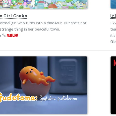
o Girl Gauko
ondemand_vide
normal girl who turns into a dinosaur. But she's not
Ex-
 strange thing in her peaceful town.
tea
na
it'
NETFLIXU
Gl