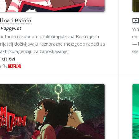
ica i Psičić
ondemand_vide
 PuppyCat
Whi
antnom čarobnom otoku impulzivna Bee i njezin
me
prijatelj doživljavaju raznorazne (ne)zgode radeći za
— b
ktičku agenciju za zapošljavanje.
Gl
 titlovi
na
NETFLIXU