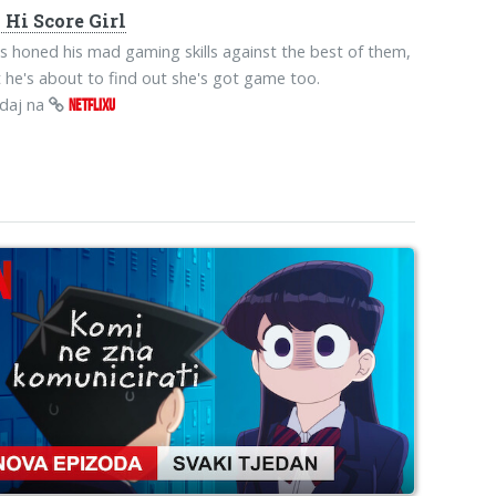
o
Hi Score Girl
s honed his mad gaming skills against the best of them,
 he's about to find out she's got game too.
edaj na
NETFLIXU