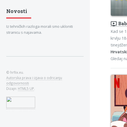
Novosti
ondemand_video
Bab
Iz tehničkih razloga morali smo ukloniti
Kad se 15
stranicu s najavama.
krvlju 1
tinejdže
Hrvatski
Gledaj 
© hrflix.eu.
Autorska prava i izjava o odricanju
odgovornosti
Dizajn:
HTML5 UP
.