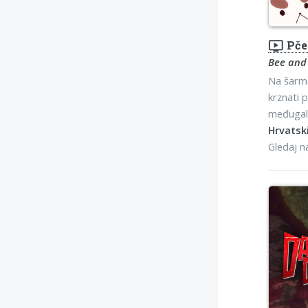
ondemand_video
Pčel
Bee and
Na šarm
krznati 
međugala
Hrvatski
Gledaj 