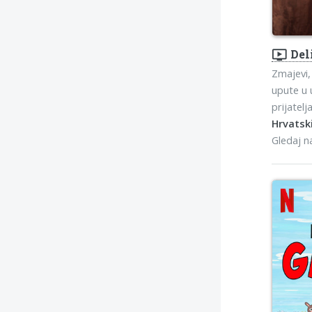
ondemand_video
Del
Zmajevi, 
upute u 
prijatelj
Hrvatski
Gledaj 