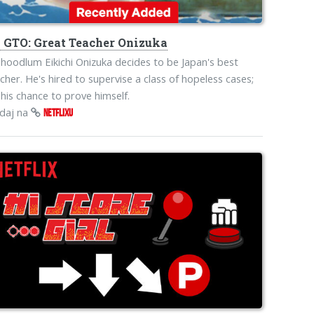
o
GTO: Great Teacher Onizuka
hoodlum Eikichi Onizuka decides to be Japan's best
cher. He's hired to supervise a class of hopeless cases;
s his chance to prove himself.
edaj na
NETFLIXU