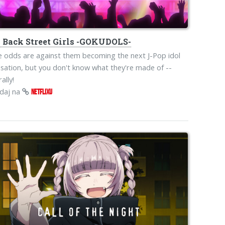
o
Back Street Girls -GOKUDOLS-
 odds are against them becoming the next J-Pop idol
sation, but you don't know what they're made of --
rally!
edaj na
NETFLIXU