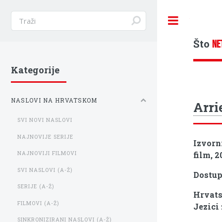
Toggle
Što
NE
Kategorije
NASLOVI NA HRVATSKOM
Arri
SVI NOVI NASLOVI
NAJNOVIJE SERIJE
Izvorn
film, 2
NAJNOVIJI FILMOVI
SVI NASLOVI (A-Ž)
Dostu
SERIJE (A-Ž)
Hrvats
FILMOVI (A-Ž)
Jezici 
SINKRONIZIRANI NASLOVI (A-Ž)