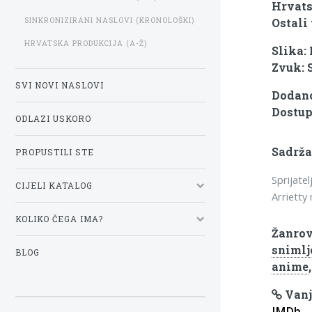
Hrvats
SINKRONIZIRANI NASLOVI (KRONOLOŠKI)
Ostali 
HRVATSKA PRODUKCIJA (A-Ž)
Slika:
Zvuk: 
SVI NOVI NASLOVI
Dodano
Dostup
ODLAZI USKORO
Sadrža
PROPUSTILI STE
Sprijate
CIJELI KATALOG
Arrietty 
KOLIKO ČEGA IMA?
Žanrov
snimlj
BLOG
anime
Vanj
IMDb