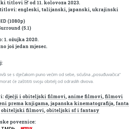
ki titlovi
od 11. kolovoza 2023.
titlovi: engleski, talijanski, japanski, ukrajinski
 HD (1080p)
Surround (5.1)
: 1. ožujka 2020.
no još jedan mjesec.
j:
ljivši se s dječakom puno većim od sebe, sićušna „posuđuvačica”
morat će zaštititi svoju obitelj od odraslih divova.
i:
dječji i obiteljski filmovi
,
anime filmovi
,
filmovi
eni prema knjigama
,
japanska kinematografija
,
fant
,
obiteljski filmovi
,
obiteljski sf i fantasy
ske poveznice:
TMDb
NETFLIX