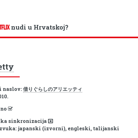
nudi u Hrvatskoj?
TFLIX
etty
i naslov:
借りぐらしのアリエッティ
010.
pno
ka sinkronizacija
zvuka: japanski (izvorni), engleski, talijanski