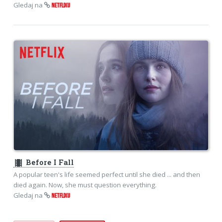
Gledaj na
NETFLIXU
theaters
Before I Fall
A popular teen's life seemed perfect until she died ... and then
died again. Now, she must question everything.
Gledaj na
NETFLIXU