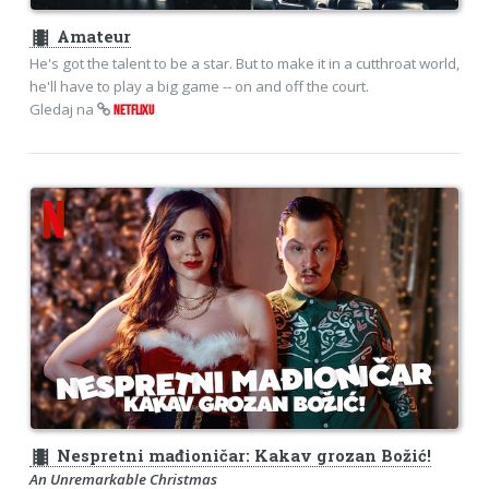
theaters
Amateur
He's got the talent to be a star. But to make it in a cutthroat world,
he'll have to play a big game -- on and off the court.
Gledaj na
NETFLIXU
theaters
Nespretni mađioničar: Kakav grozan Božić!
An Unremarkable Christmas