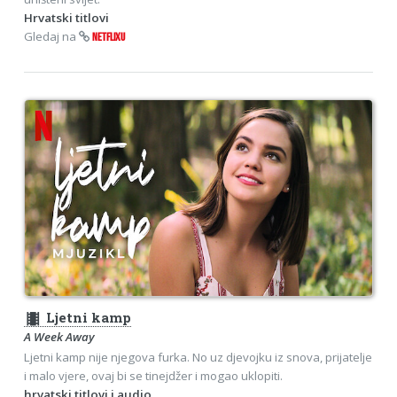
Hrvatski titlovi
Gledaj na
NETFLIXU
theaters
Ljetni kamp
A Week Away
Ljetni kamp nije njegova furka. No uz djevojku iz snova, prijatelje
i malo vjere, ovaj bi se tinejdžer i mogao uklopiti.
hrvatski titlovi i audio