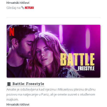
Hrvatski titlovi
Gledaj na
NETFLIXU
theaters
Battle: Freestyle
Amalie je oduševljena kad njezinu i Mikaelovu plesnu družinu
pozovu na natjecanje u Pariz, ali je omete susret s otuđenom
majkom.
Hrvatski titlovi