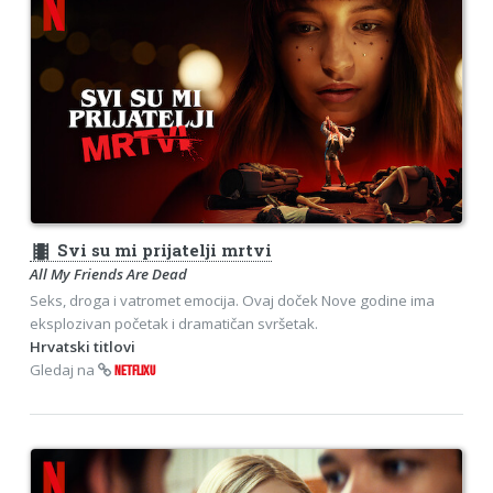
theaters
Svi su mi prijatelji mrtvi
All My Friends Are Dead
Seks, droga i vatromet emocija. Ovaj doček Nove godine ima
eksplozivan početak i dramatičan svršetak.
Hrvatski titlovi
Gledaj na
NETFLIXU