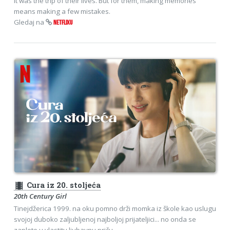
It was the trip of their lives. But for them, making memories
means making a few mistakes.
Gledaj na
NETFLIXU
theaters
Cura iz 20. stoljeća
20th Century Girl
Tinejdžerica 1999. na oku pomno drži momka iz škole kao uslugu
svojoj duboko zaljubljenoj najboljoj prijateljici... no onda se
zaplete u vlastitu ljubavnu priču.