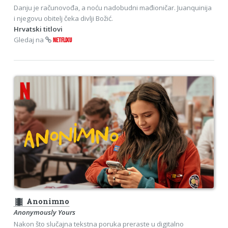
Danju je računovođa, a noću nadobudni mađioničar. Juanquinija
i njegovu obitelj čeka divlji Božić.
Hrvatski titlovi
Gledaj na
NETFLIXU
theaters
Anonimno
Anonymously Yours
Nakon što slučajna tekstna poruka preraste u digitalno