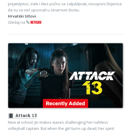
prijateljstvo, Vale i Alex počnu se zaljubljivati, nesvjesni činjenice
da su se već upoznali u stvarnom životu.
Hrvatski titlovi
Gledaj na
NETFLIXU
theaters
Attack 13
New at school, Jin makes waves challenging her ruthless
volleyball captain. But when the girl turns up dead, her spirit