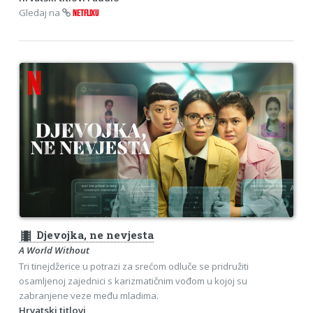
Gledaj na
NETFLIXU
theaters
Djevojka, ne nevjesta
A World Without
Tri tinejdžerice u potrazi za srećom odluče se pridružiti
osamljenoj zajednici s karizmatičnim vođom u kojoj su
zabranjene veze među mladima.
Hrvatski titlovi