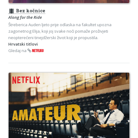
theaters
Bez kočnice
Along for the Ride
Štreberica Auden ljeto prije odlaska na fakultet upozna
zagonetnog Elija, koji joj svake noći pomaže proživjeti
neopterećeni tinejdžerski život koji je propustila.
Hrvatski titlovi
Gledaj na
NETFLIXU