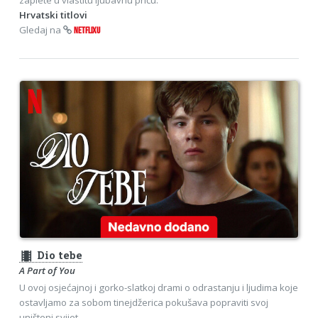
Hrvatski titlovi
Gledaj na
NETFLIXU
theaters
Dio tebe
A Part of You
U ovoj osjećajnoj i gorko-slatkoj drami o odrastanju i ljudima koje
ostavljamo za sobom tinejdžerica pokušava popraviti svoj
uništeni svijet.