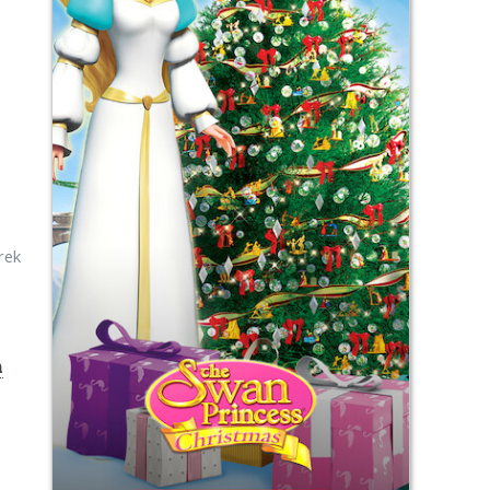
rek
m