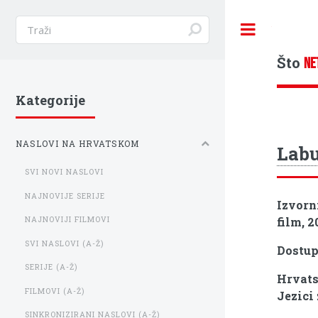
Toggle
Što
NE
Kategorije
NASLOVI NA HRVATSKOM
Labu
SVI NOVI NASLOVI
NAJNOVIJE SERIJE
Izvorn
film, 2
NAJNOVIJI FILMOVI
SVI NASLOVI (A-Ž)
Dostu
SERIJE (A-Ž)
Hrvats
FILMOVI (A-Ž)
Jezici 
SINKRONIZIRANI NASLOVI (A-Ž)