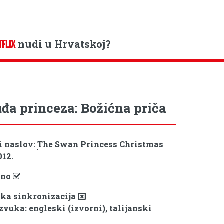
nudi u Hrvatskoj?
TFLIX
đa princeza: Božićna priča
i naslov:
The Swan Princess Christmas
012.
pno
ka sinkronizacija
zvuka: engleski (izvorni), talijanski