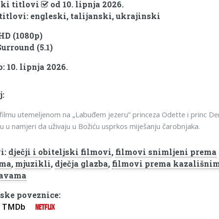
ki titlovi
od 10. lipnja 2026.
titlovi: engleski, talijanski, ukrajinski
 HD (1080p)
Surround (5.1)
 10. lipnja 2026.
j:
ilmu utemeljenom na „Labuđem jezeru” princeza Odette i princ De
su u namjeri da uživaju u Božiću usprkos miješanju čarobnjaka.
i:
dječji i obiteljski filmovi
,
filmovi snimljeni prema
ama
,
mjuzikli
,
dječja glazba
,
filmovi prema kazališni
tavama
ske poveznice:
TMDb
NETFLIX