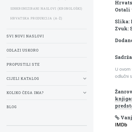
Hrvats
SINKRONIZIRANI NASLOVI (KRONOLOŠKI)
Ostali 
HRVATSKA PRODUKCIJA (A-Ž)
Slika:
Zvuk: 
SVI NOVI NASLOVI
Dodano:
ODLAZI USKORO
Sadrža
PROPUSTILI STE
U ovom f
odlučni 
CIJELI KATALOG
Žanrov
KOLIKO ČEGA IMA?
knjig
preds
BLOG
Vanj
IMDb