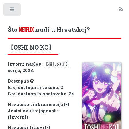
Toggle
Što
nudi u Hrvatskoj?
NETFLIX
【OSHI NO KO】
Izvorni naslov:
【推しの子】
serija, 2023.
Dostupno
Broj dostupnih sezona: 2
Broj dostupnih nastavaka: 24
Hrvatska sinkronizacija
Jezici zvuka: japanski
(izvorni)
Hrvatski titlovi