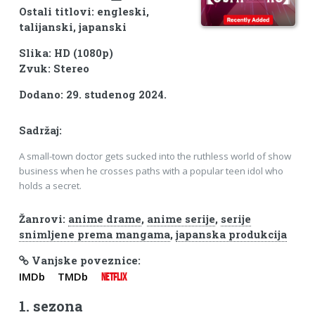
Ostali titlovi: engleski,
talijanski, japanski
Slika: HD (1080p)
Zvuk: Stereo
Dodano: 29. studenog 2024.
Sadržaj:
A small-town doctor gets sucked into the ruthless world of show
business when he crosses paths with a popular teen idol who
holds a secret.
Žanrovi:
anime drame
,
anime serije
,
serije
snimljene prema mangama
,
japanska produkcija
Vanjske poveznice:
IMDb
TMDb
NETFLIX
1. sezona