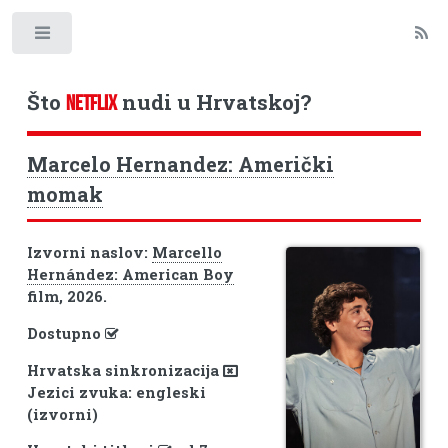
Toggle
Što
nudi u Hrvatskoj?
NETFLIX
Marcelo Hernandez: Američki
momak
Izvorni naslov:
Marcello
Hernández: American Boy
film, 2026.
Dostupno
Hrvatska sinkronizacija
Jezici zvuka: engleski
(izvorni)