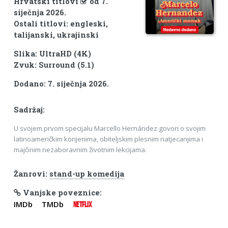
Hrvatski titlovi
od 7.
siječnja 2026.
Ostali titlovi: engleski,
talijanski, ukrajinski
Slika: UltraHD (4K)
Zvuk: Surround (5.1)
Dodano: 7. siječnja 2026.
Sadržaj:
U svojem prvom specijalu Marcello Hernández govori o svojim
latinoameričkim korijenima, obiteljskim plesnim natjecanjima i
majčinim nezaboravnim životnim lekcijama.
Žanrovi:
stand-up komedija
Vanjske poveznice:
IMDb
TMDb
NETFLIX