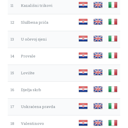
11
Kazališni trikovi
12
Službena priča
13
U očevoj sjeni
14
Provale
15
Lovište
16
Dječja skrb
17
Uskraćena pravda
18
Valentinovo