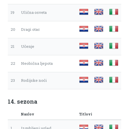
19
Ulična osveta
20
Dragi otac
21
Učenje
22
Neobična ljepota
23
Rodijske noći
14. sezona
Naslov
Titlovi
1
Izgubljeni ugled