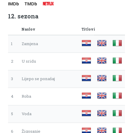
IMDb
TMDb
NETFLIX
12. sezona
Naslov
Titlovi
1
Zamjena
2
U sridu
3
Lijepo se ponašaj
4
Roba
5
Voda
6
Žigosanje