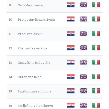
9
Odgođeni snovi
10
Pretpostavljena krivnja
11
Predivan okvir
12
Zločinačka mržnja
13
Ostavština čudovišta
14
Otkopane tajne
15
Smrtonosna ambicija
16
Smiješno Valentinovo