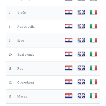
7
Trofej
8
Penetracija
9
Sivo
10
Spašavanje
11
Pop
12
Opsjednuti
13
Maska