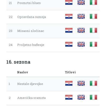
21
Posmrtni blues
22
Opravdana sumnja
23
Misaoni zločinac
24
Proljetno buđenje
16. sezona
Naslov
Titlovi
1
Nestale djevojke
2
Američka sramota