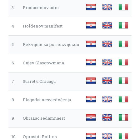
3
Producentov udio
4
Holdenov manifest
5
Rekvijem za pornozvijezdu
6
Gnjev Glasgowmana
7
Susret u Chicagu
8
Blagodat nesvjedočenja
9
Obrazac sedamnaest
10
Oprostiti Rollins