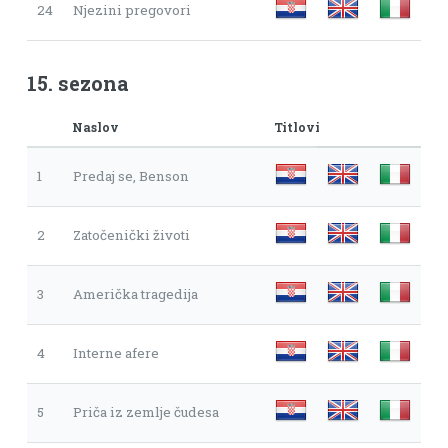
24
Njezini pregovori
15. sezona
Naslov
Titlovi
1
Predaj se, Benson
2
Zatočenički životi
3
Američka tragedija
4
Interne afere
5
Priča iz zemlje čudesa