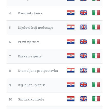
4
Dvostruki lanci
5
Dijelovi koji nedostaju
6
Pravi vjernici
7
Ruske nevjeste
8
Utemeljena pretpostavka
9
Izgubljeni putnik
10
Gubitak kontrole