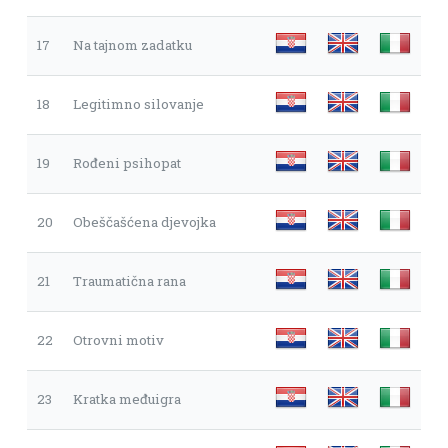
17
Na tajnom zadatku
18
Legitimno silovanje
19
Rođeni psihopat
20
Obeščašćena djevojka
21
Traumatična rana
22
Otrovni motiv
23
Kratka međuigra