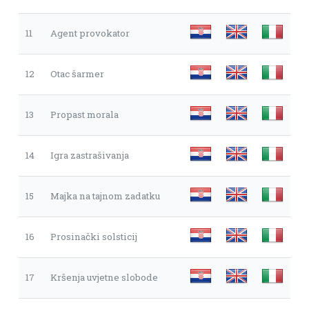
11
Agent provokator
12
Otac šarmer
13
Propast morala
14
Igra zastrašivanja
15
Majka na tajnom zadatku
16
Prosinački solsticij
17
Kršenja uvjetne slobode