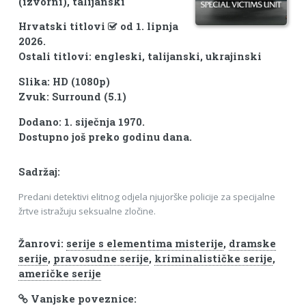
(izvorni), talijanski
Hrvatski titlovi
od 1. lipnja
2026.
Ostali titlovi: engleski, talijanski, ukrajinski
Slika: HD (1080p)
Zvuk: Surround (5.1)
Dodano: 1. siječnja 1970.
Dostupno još preko godinu dana.
Sadržaj:
Predani detektivi elitnog odjela njujorške policije za specijalne
žrtve istražuju seksualne zločine.
Žanrovi:
serije s elementima misterije
,
dramske
serije
,
pravosudne serije
,
kriminalističke serije
,
američke serije
Vanjske poveznice: