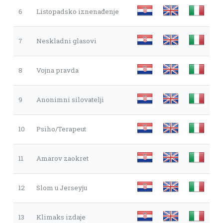
6
Listopadsko iznenađenje
7
Neskladni glasovi
8
Vojna pravda
9
Anonimni silovatelji
10
Psiho/Terapeut
11
Amarov zaokret
12
Slom u Jerseyju
13
Klimaks izdaje