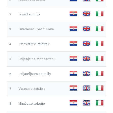
2
Iznad sumnje
3
Dvadeset i pet činova
4
Prihvatljivi gubitak
5
Bdjenje na Manhattanu
6
Prijateljstvo s Emily
7
Vatromet taštine
8
Naučene lekcije