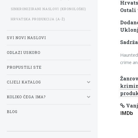
Hrvats
SINKRONIZIRANI NASLOVI (KRONOLOŠKI)
Ostali 
HRVATSKA PRODUKCIJA (A-Ž)
Dodano
Uklonj
SVI NOVI NASLOVI
Sadrža
ODLAZI USKORO
Haunted 
crime an
PROPUSTILI STE
Žanrov
CIJELI KATALOG
krimin
produk
KOLIKO ČEGA IMA?
Vanj
BLOG
IMDb