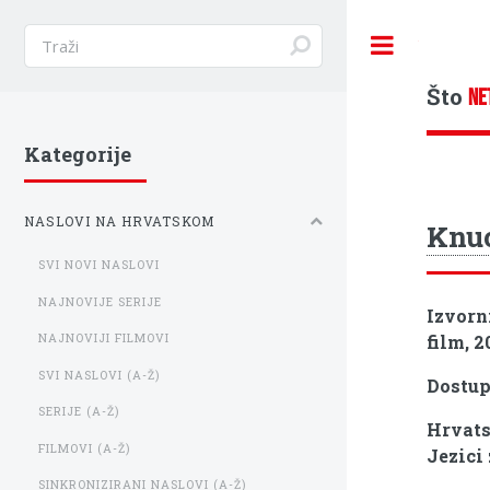
Toggle
Što
NE
Kategorije
NASLOVI NA HRVATSKOM
Knuc
SVI NOVI NASLOVI
NAJNOVIJE SERIJE
Izvorn
film, 2
NAJNOVIJI FILMOVI
SVI NASLOVI (A-Ž)
Dostu
SERIJE (A-Ž)
Hrvats
FILMOVI (A-Ž)
Jezici
SINKRONIZIRANI NASLOVI (A-Ž)