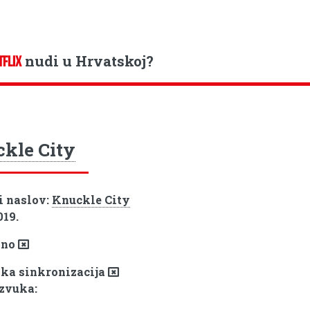
nudi u Hrvatskoj?
TFLIX
kle City
i naslov:
Knuckle City
019.
pno
ka sinkronizacija
 zvuka: