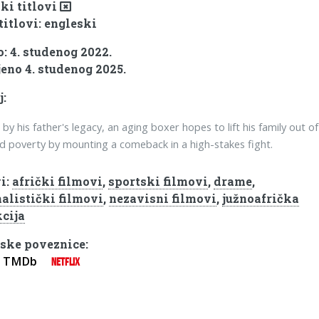
ki titlovi
titlovi: engleski
: 4. studenog 2022.
eno 4. studenog 2025.
j:
by his father's legacy, an aging boxer hopes to lift his family out of
d poverty by mounting a comeback in a high-stakes fight.
i:
afrički filmovi
,
sportski filmovi
,
drame
,
alistički filmovi
,
nezavisni filmovi
,
južnoafrička
cija
ske poveznice:
TMDb
NETFLIX