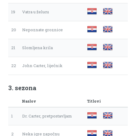
19
Vatra u želucu
20
Nepoznate groznice
21
Slomljena krila
22
John Carter, liječnik
3. sezona
Naslov
Titlovi
1
Dr. Carter, pretpostavljam
2
Neka igre započnu