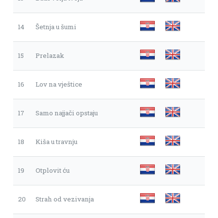
14
Šetnja u šumi
15
Prelazak
16
Lov na vještice
17
Samo najjači opstaju
18
Kiša u travnju
19
Otplovit ću
20
Strah od vezivanja