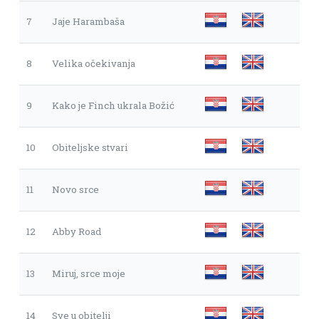
7
Jaje Harambaša
8
Velika očekivanja
9
Kako je Finch ukrala Božić
10
Obiteljske stvari
11
Novo srce
12
Abby Road
13
Miruj, srce moje
14
Sve u obitelji