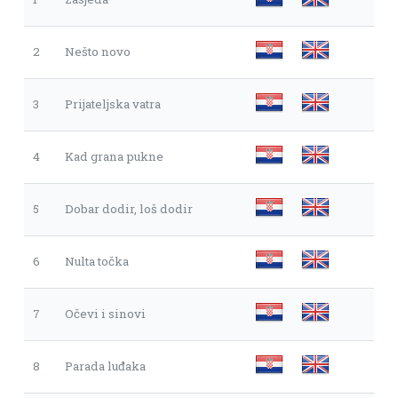
2
Nešto novo
3
Prijateljska vatra
4
Kad grana pukne
5
Dobar dodir, loš dodir
6
Nulta točka
7
Očevi i sinovi
8
Parada luđaka