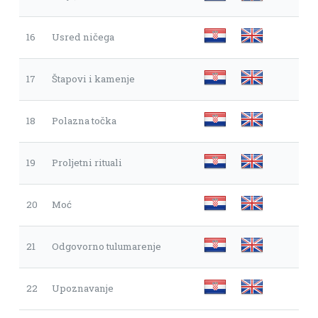
16
Usred ničega
17
Štapovi i kamenje
18
Polazna točka
19
Proljetni rituali
20
Moć
21
Odgovorno tulumarenje
22
Upoznavanje