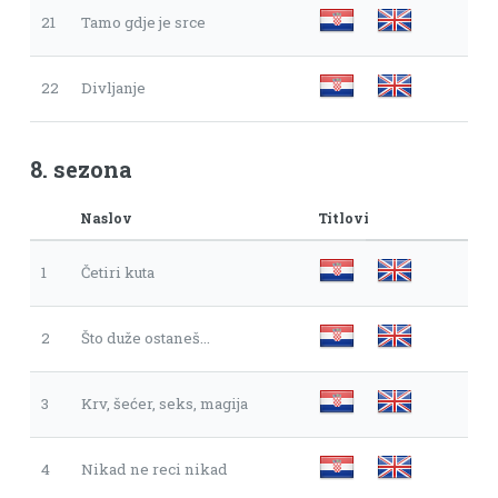
21
Tamo gdje je srce
22
Divljanje
8. sezona
Naslov
Titlovi
1
Četiri kuta
2
Što duže ostaneš...
3
Krv, šećer, seks, magija
4
Nikad ne reci nikad