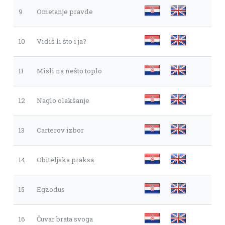
9
Ometanje pravde
10
Vidiš li što i ja?
11
Misli na nešto toplo
12
Naglo olakšanje
13
Carterov izbor
14
Obiteljska praksa
15
Egzodus
16
Čuvar brata svoga