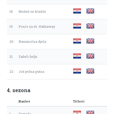
18
Možeš se kladiti
19
Poziv za dr. Hathaway
20
Nasumična djela
21
Zaželi želju
22
Još jedna putna
4. sezona
Naslov
Titlovi
1
Zasjeda