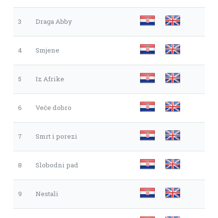
3
Draga Abby
4
Smjene
5
Iz Afrike
6
Veće dobro
7
Smrt i porezi
8
Slobodni pad
9
Nestali