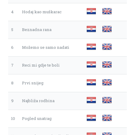
4
Hodaj kao muškarac
5
Beznadna rana
6
Možemo se samo nadati
7
Reci mi gdje te boli
8
Prvi snijeg
9
Najbliža rodbina
10
Pogled unatrag