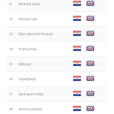
11
Mračna zima
12
Istinite laži
13
Nije lako biti Greene
14
Prava stvar
15
Babinje
16
Iscjeljitelji
17
Igra uparivanja
18
Noćna smjena