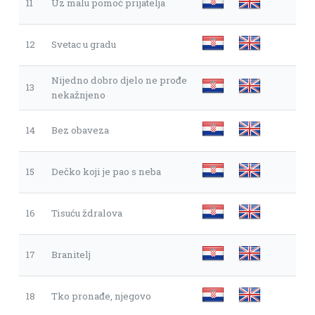
11
Uz malu pomoć prijatelja
12
Svetac u gradu
Nijedno dobro djelo ne prođe
13
nekažnjeno
14
Bez obaveza
15
Dečko koji je pao s neba
16
Tisuću ždralova
17
Branitelj
18
Tko pronađe, njegovo