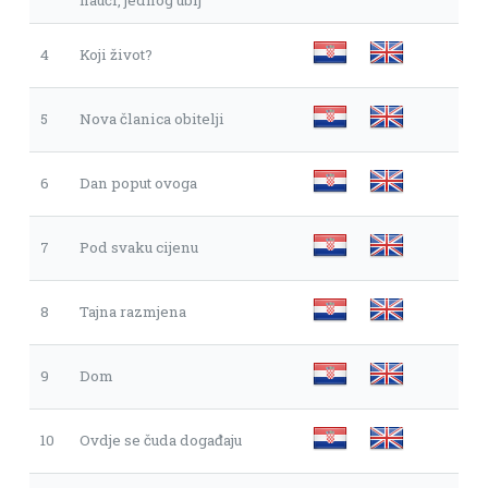
nauči, jednog ubij
4
Koji život?
5
Nova članica obitelji
6
Dan poput ovoga
7
Pod svaku cijenu
8
Tajna razmjena
9
Dom
10
Ovdje se čuda događaju