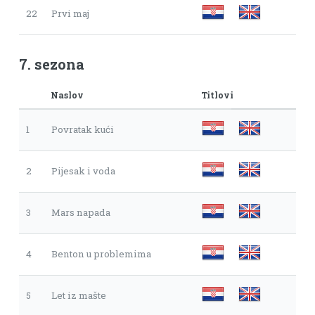
22
Prvi maj
7. sezona
Naslov
Titlovi
1
Povratak kući
2
Pijesak i voda
3
Mars napada
4
Benton u problemima
5
Let iz mašte