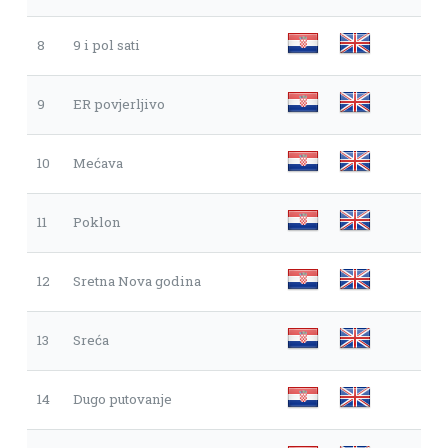
8
9 i pol sati
9
ER povjerljivo
10
Mećava
11
Poklon
12
Sretna Nova godina
13
Sreća
14
Dugo putovanje