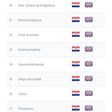
10
Bez doma za blagdane
11
Noćna smjena
12
Post mortem
13
Sretna budala
14
Apendektomija
15
Dugo obilazak
16
Vjera
17
Plemena