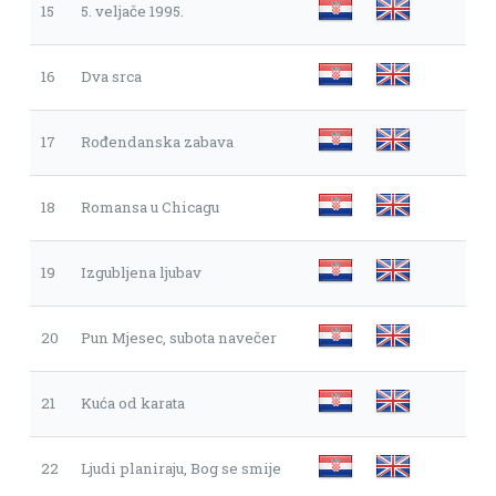
15
5. veljače 1995.
16
Dva srca
17
Rođendanska zabava
18
Romansa u Chicagu
19
Izgubljena ljubav
20
Pun Mjesec, subota navečer
21
Kuća od karata
22
Ljudi planiraju, Bog se smije