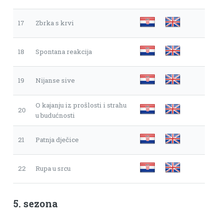
17
Zbrka s krvi
18
Spontana reakcija
19
Nijanse sive
O kajanju iz prošlosti i strahu
20
u budućnosti
21
Patnja dječice
22
Rupa u srcu
5. sezona