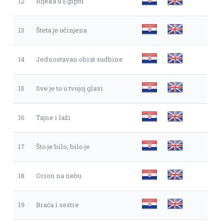
12
Rijeka u Egiptu
13
Šteta je učinjena
14
Jednostavan obrat sudbine
15
Sve je to u tvojoj glavi
16
Tajne i laži
17
Što je bilo, bilo je
18
Orion na nebu
19
Braća i sestre