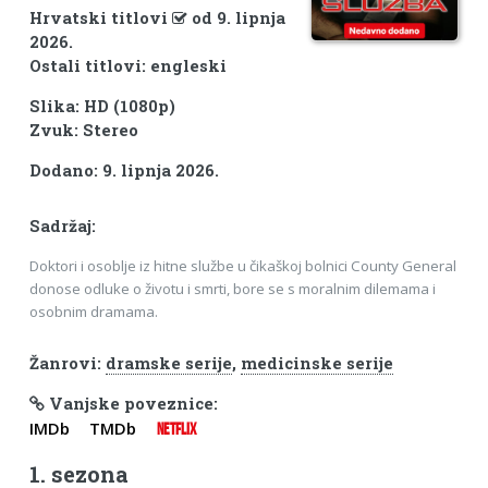
Hrvatski titlovi
od 9. lipnja
2026.
Ostali titlovi: engleski
Slika: HD (1080p)
Zvuk: Stereo
Dodano: 9. lipnja 2026.
Sadržaj:
Doktori i osoblje iz hitne službe u čikaškoj bolnici County General
donose odluke o životu i smrti, bore se s moralnim dilemama i
osobnim dramama.
Žanrovi:
dramske serije
,
medicinske serije
Vanjske poveznice:
IMDb
TMDb
NETFLIX
1. sezona