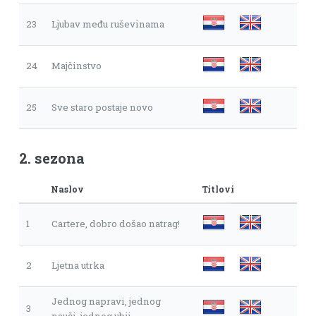
23
Ljubav među ruševinama
24
Majčinstvo
25
Sve staro postaje novo
2. sezona
Naslov
Titlovi
1
Cartere, dobro došao natrag!
2
Ljetna utrka
Jednog napravi, jednog
3