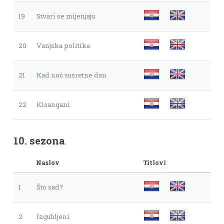
19
Stvari se mijenjaju
20
Vanjska politika
21
Kad noć susretne dan
22
Kisangani
10. sezona
Naslov
Titlovi
1
Što sad?
2
Izgubljeni