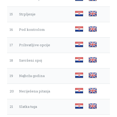
15
Strpljenje
16
Pod kontrolom
17
Prihvatljive opcije
18
Savršeni spoj
19
Najbrža godina
20
Neriješena pitanja
21
Slatka tuga