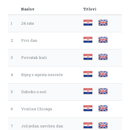
Naslov
Titlovi
1
24 sata
2
Prvi dan
3
Povratak kući
4
Bijeg s mjesta nesreće
5
Duboko u noć
6
Vrućina Chicaga
7
Još jedan savršen dan