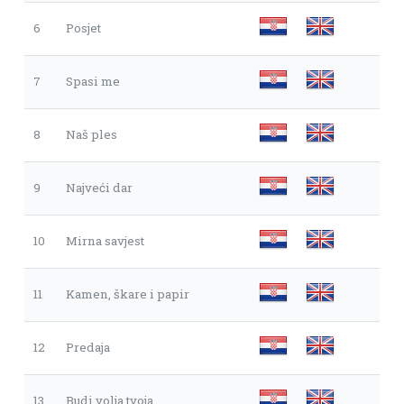
6
Posjet
7
Spasi me
8
Naš ples
9
Najveći dar
10
Mirna savjest
11
Kamen, škare i papir
12
Predaja
13
Budi volja tvoja