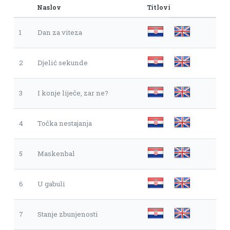
Naslov
Titlovi
1
Dan za viteza
2
Djelić sekunde
3
I konje liječe, zar ne?
4
Točka nestajanja
5
Maskenbal
6
U gabuli
7
Stanje zbunjenosti