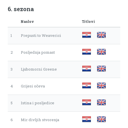
6. sezona
Naslov
Titlovi
1
Prepusti to Weaverici
2
Posljednja pomast
3
Ljubomorni Greene
4
Grijesi očeva
5
Istina i posljedice
6
Mir divljih stvorenja