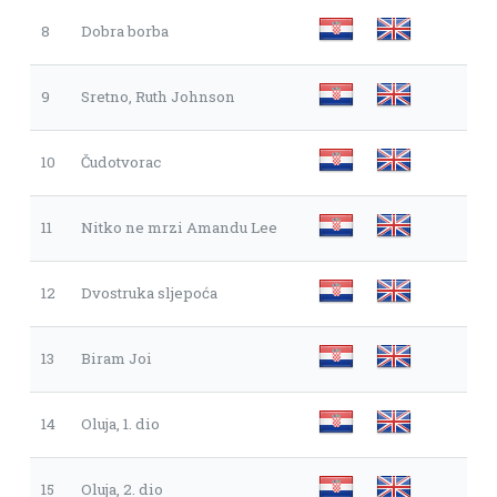
8
Dobra borba
9
Sretno, Ruth Johnson
10
Čudotvorac
11
Nitko ne mrzi Amandu Lee
12
Dvostruka sljepoća
13
Biram Joi
14
Oluja, 1. dio
15
Oluja, 2. dio