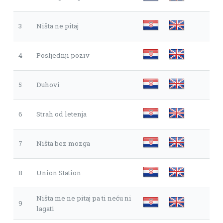
3
Ništa ne pitaj
4
Posljednji poziv
5
Duhovi
6
Strah od letenja
7
Ništa bez mozga
8
Union Station
Ništa me ne pitaj pa ti neću ni
9
lagati