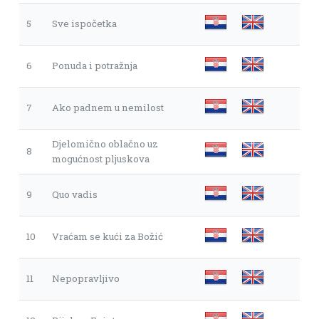
5
Sve ispočetka
6
Ponuda i potražnja
7
Ako padnem u nemilost
Djelomično oblačno uz
8
mogućnost pljuskova
9
Quo vadis
10
Vraćam se kući za Božić
11
Nepopravljivo