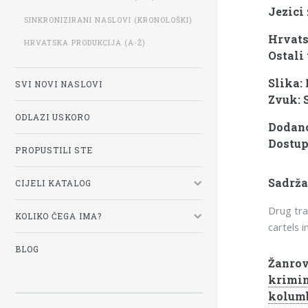
Jezici
SINKRONIZIRANI NASLOVI (KRONOLOŠKI)
Hrvats
HRVATSKA PRODUKCIJA (A-Ž)
Ostali 
Slika:
SVI NOVI NASLOVI
Zvuk: 
ODLAZI USKORO
Dodano:
Dostup
PROPUSTILI STE
Sadrža
CIJELI KATALOG
Drug tra
KOLIKO ČEGA IMA?
cartels 
BLOG
Žanrov
krimin
kolumb