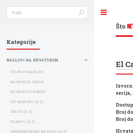
Toggle
Što
NE
Kategorije
NASLOVI NA HRVATSKOM
El C
SVI NOVI NASLOVI
NAJNOVIJE SERIJE
Izvorn
serija,
NAJNOVIJI FILMOVI
SVI NASLOVI (A-Ž)
Dostu
Broj d
SERIJE (A-Ž)
Broj d
FILMOVI (A-Ž)
Hrvats
SINKRONIZIRANI NASLOVI (A-Ž)