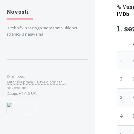
Vanj
Novosti
IMDb
1. s
Iz tehničkih razloga morali smo ukloniti
stranicu s najavama.
1
© hrflix.eu.
2
Autorska prava i izjava o odricanju
odgovornosti
Dizajn:
HTML5 UP
.
3
4