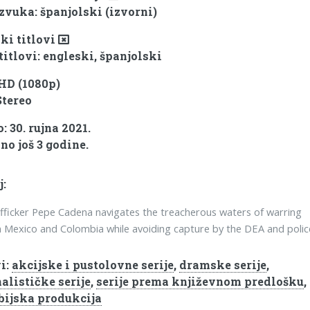
 zvuka: španjolski (izvorni)
ki titlovi
titlovi: engleski, španjolski
 HD (1080p)
Stereo
 30. rujna 2021.
no još 3 godine.
j:
fficker Pepe Cadena navigates the treacherous waters of warring
in Mexico and Colombia while avoiding capture by the DEA and polic
i:
akcijske i pustolovne serije
,
dramske serije
,
alističke serije
,
serije prema književnom predlošku
,
ijska produkcija