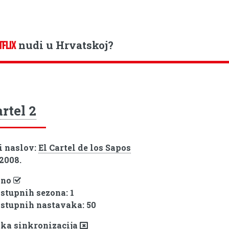
nudi u Hrvatskoj?
TFLIX
artel 2
i naslov:
El Cartel de los Sapos
 2008.
pno
ostupnih sezona: 1
ostupnih nastavaka: 50
ka sinkronizacija