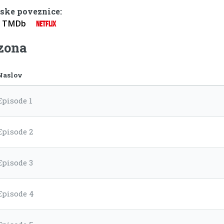
ske poveznice:
TMDb
NETFLIX
ezona
Naslov
Episode 1
Episode 2
Episode 3
Episode 4