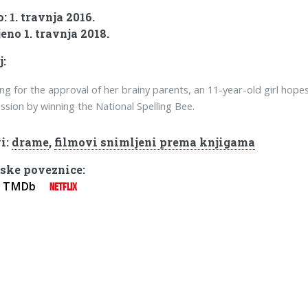
 1. travnja 2016.
eno 1. travnja 2018.
j:
g for the approval of her brainy parents, an 11-year-old girl hope
ssion by winning the National Spelling Bee.
i:
drame
,
filmovi snimljeni prema knjigama
ske poveznice:
TMDb
NETFLIX