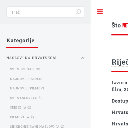
Toggle
Što
NE
Kategorije
NASLOVI NA HRVATSKOM
Riječ
SVI NOVI NASLOVI
NAJNOVIJE SERIJE
Izvorn
film, 2
NAJNOVIJI FILMOVI
SVI NASLOVI (A-Ž)
Dostu
SERIJE (A-Ž)
Hrvats
FILMOVI (A-Ž)
Hrvats
SINKRONIZIRANI NASLOVI (A-Ž)