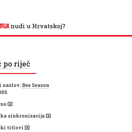
nudi u Hrvatskoj?
TFLIX
 po riječ
i naslov:
Bee Season
005.
pno
ka sinkronizacija
ki titlovi