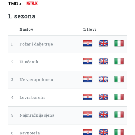
TMDb
NETFLIX
1. sezona
Naslov
Titlovi
1
Požar i dalje traje
2
13. učenik
3
Ne vjeruj nikomu
4
Levia borelis
5
Najmračnija sjena
6
Ravnoteža