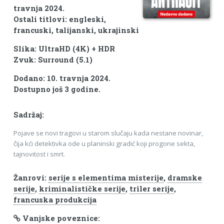
travnja 2024.
Ostali titlovi: engleski,
francuski, talijanski, ukrajinski
Slika: UltraHD (4K) + HDR
Zvuk: Surround (5.1)
Dodano: 10. travnja 2024.
Dostupno još 3 godine.
Sadržaj:
Pojave se novi tragovi u starom slučaju kada nestane novinar,
čija kći detektivka ode u planinski gradić koji progone sekta,
tajnovitost i smrt.
Žanrovi:
serije s elementima misterije
,
dramske
serije
,
kriminalističke serije
,
triler serije
,
francuska produkcija
Vanjske poveznice: