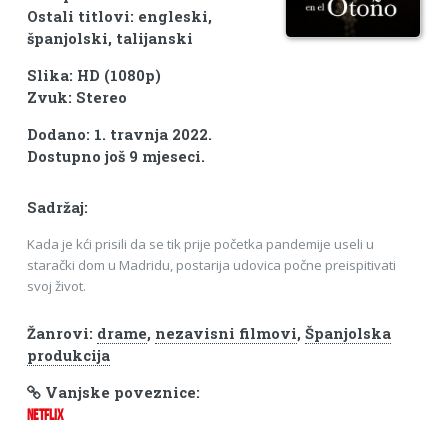
Ostali titlovi: engleski,
španjolski, talijanski
Slika: HD (1080p)
Zvuk: Stereo
Dodano: 1. travnja 2022.
Dostupno još 9 mjeseci.
Sadržaj:
Kada je kći prisili da se tik prije početka pandemije useli u
starački dom u Madridu, postarija udovica počne preispitivati
svoj život.
Žanrovi:
drame
,
nezavisni filmovi
,
Španjolska
produkcija
Vanjske poveznice:
NETFLIX