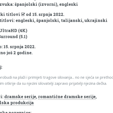
 zvuka: španjolski (izvorni), engleski
ki titlovi
od 15. srpnja 2022.
titlovi: engleski, španjolski, talijanski, ukrajinski
 UltraHD (4K)
Surround (5.1)
: 15. srpnja 2022.
no još 2 godine.
j:
robudi na plaži i primijeti tragove silovanja... no ne sjeća se pretho
im otkrije da su njezini silovatelji zapravo prijatelji njezina dečka.
i:
dramske serije
,
romantične dramske serije
,
lska produkcija
ske poveznice: