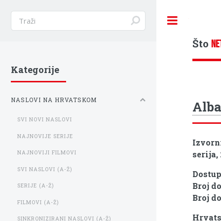
Toggle
Što
NE
Kategorije
NASLOVI NA HRVATSKOM
Alb
SVI NOVI NASLOVI
NAJNOVIJE SERIJE
Izvorn
serija,
NAJNOVIJI FILMOVI
SVI NASLOVI (A-Ž)
Dostu
Broj d
SERIJE (A-Ž)
Broj d
FILMOVI (A-Ž)
Hrvats
SINKRONIZIRANI NASLOVI (A-Ž)