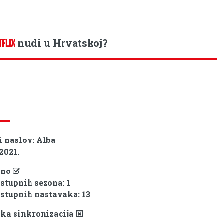
nudi u Hrvatskoj?
TFLIX
a
i naslov:
Alba
 2021.
pno
ostupnih sezona: 1
ostupnih nastavaka: 13
ka sinkronizacija