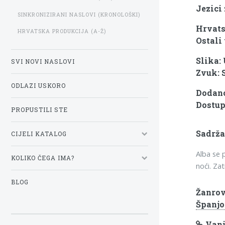
Jezici
SINKRONIZIRANI NASLOVI (KRONOLOŠKI)
Hrvats
HRVATSKA PRODUKCIJA (A-Ž)
Ostali 
Slika:
SVI NOVI NASLOVI
Zvuk: 
ODLAZI USKORO
Dodano
Dostup
PROPUSTILI STE
Sadrža
CIJELI KATALOG
Alba se p
KOLIKO ČEGA IMA?
noći. Zat
BLOG
Žanrov
Španjo
Vanj