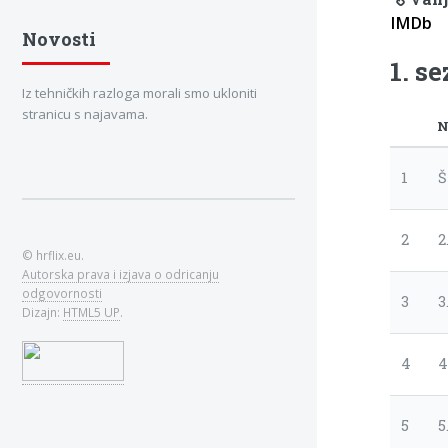
IMDb
Novosti
1. s
Iz tehničkih razloga morali smo ukloniti
stranicu s najavama.
N
1
Š
2
2
© hrflix.eu.
Autorska prava i izjava o odricanju
odgovornosti
3
3
Dizajn:
HTML5 UP
.
4
4
5
5