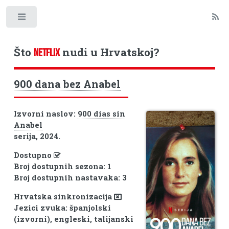
Toggle
Što
nudi u Hrvatskoj?
NETFLIX
900 dana bez Anabel
Izvorni naslov:
900 días sin
Anabel
serija, 2024.
Dostupno
Broj dostupnih sezona: 1
Broj dostupnih nastavaka: 3
Hrvatska sinkronizacija
Jezici zvuka: španjolski
(izvorni), engleski, talijanski