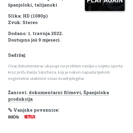
španjolski, talijanski
Slika: HD (1080p)
Zvuk: Stereo
Dodano: 1. travnja 2022.
Dostupno još 9 mjeseci.
Sadržaj:
Ovaj dokumentarac ukazuje na problem nasilja u svijetu sporta
kroz priču Raúla Sáncheza, koji je nakon napada tijekom
nogometne utakmice ostao kvadriplegičar.
Žanrovi:
dokumentarni filmovi
,
Španjolska
produkcija
Vanjske poveznice:
IMDb
NETFLIX