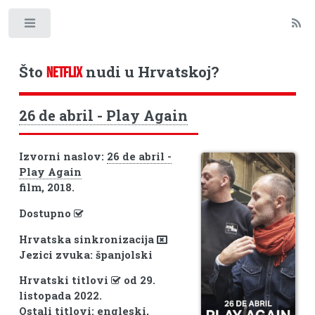
Toggle
Što
nudi u Hrvatskoj?
NETFLIX
26 de abril - Play Again
Izvorni naslov:
26 de abril -
Play Again
film, 2018.
Dostupno
Hrvatska sinkronizacija
Jezici zvuka: španjolski
Hrvatski titlovi
od 29.
listopada 2022.
Ostali titlovi: engleski,