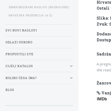
Hrvats
SINKRONIZIRANI NASLOVI (KRONOLOŠKI)
Ostali 
HRVATSKA PRODUKCIJA (A-Ž)
Slika:
Zvuk: 
SVI NOVI NASLOVI
Dodano
Dostup
ODLAZI USKORO
Sadrža
PROPUSTILI STE
A pregna
CIJELI KATALOG
she rea
KOLIKO ČEGA IMA?
Žanrov
BLOG
Vanj
IMDb