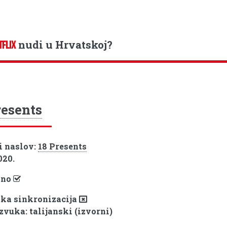
nudi u Hrvatskoj?
TFLIX
resents
i naslov:
18 Presents
020.
pno
ka sinkronizacija
zvuka: talijanski (izvorni)