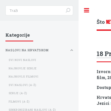
Toggle
Što
NE
Kategorije
NASLOVI NA HRVATSKOM
18 P
SVI NOVI NASLOVI
NAJNOVIJE SERIJE
Izvorn
film, 2
NAJNOVIJI FILMOVI
SVI NASLOVI (A-Ž)
Dostu
SERIJE (A-Ž)
Hrvats
FILMOVI (A-Ž)
Jezici 
SINKRONIZIRANI NASLOVI (A-Ž)