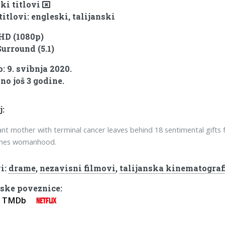
ki titlovi
titlovi: engleski, talijanski
 HD (1080p)
Surround (5.1)
: 9. svibnja 2020.
no još 3 godine.
j:
nt mother with terminal cancer leaves behind 18 sentimental gifts f
ches womanhood.
i:
drame
,
nezavisni filmovi
,
talijanska kinematograf
ske poveznice:
TMDb
NETFLIX