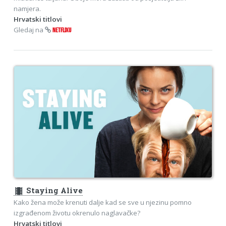
namjera.
Hrvatski titlovi
Gledaj na
NETFLIXU
theaters
Staying Alive
Kako žena može krenuti dalje kad se sve u njezinu pomno
izgrađenom životu okrenulo naglavačke?
Hrvatski titlovi