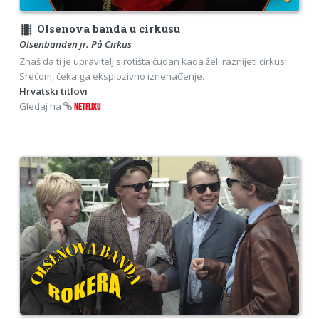
theaters
Olsenova banda u cirkusu
Olsenbanden jr. På Cirkus
Znaš da ti je upravitelj sirotišta čudan kada želi raznijeti cirkus!
Srećom, čeka ga eksplozivno iznenađenje.
Hrvatski titlovi
Gledaj na
NETFLIXU