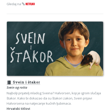
Gledaj na
NETFLIXU
theaters
Svein i štakor
Svein og rotta
Najbolji prijatelj mladog Sveina? Halvorsen, koji je igrom slučaja
štakor. Kako bi dokazao da su štakori zakon, Svein prijavi
Halvorsena na natjecanje kućnih ljubimaca.
Hrvatski titlovi