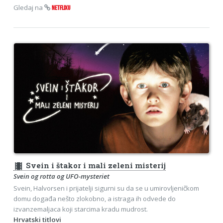
Gledaj na
NETFLIXU
theaters
Svein i štakor i mali zeleni misterij
Svein og rotta og UFO-mysteriet
Svein, Halvorsen i prijatelji sigurni su da se u umirovljeničkom
domu događa nešto zlokobno, a istraga ih odvede do
izvanzemaljaca koji starcima kradu mudrost.
Hrvatski titlovi