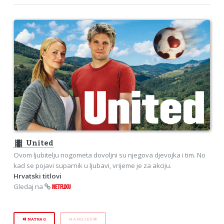
theaters
United
Ovom ljubitelju nogometa dovoljni su njegova djevojka i tim. No
kad se pojavi suparnik u ljubavi, vrijeme je za akciju.
Hrvatski titlovi
Gledaj na
NETFLIXU
NATRAG
NAPRIJED