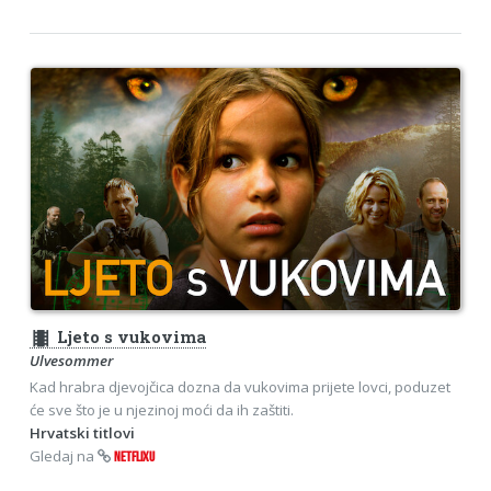
theaters
Ljeto s vukovima
Ulvesommer
Kad hrabra djevojčica dozna da vukovima prijete lovci, poduzet
će sve što je u njezinoj moći da ih zaštiti.
Hrvatski titlovi
Gledaj na
NETFLIXU