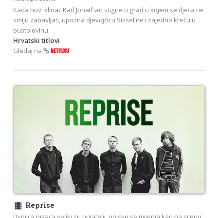
Kada novi klinac Karl Jonathan stigne u grad u kojem se djeca ne
smiju zabavljati, upozna djevojčicu Sisseline i zajedno kreću u
pustolovinu.
Hrvatski titlovi
Gledaj na
NETFLIXU
theaters
Reprise
Dvojica pisaca veliki su prijatelji, no sve se mijenja kad na scenu