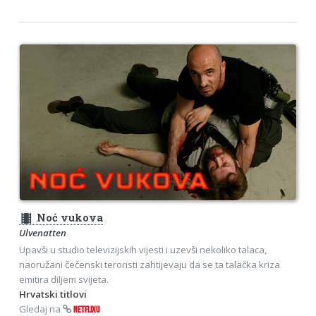
theaters
Noć vukova
Ulvenatten
Upavši u studio televizijskih vijesti i uzevši nekoliko talaca,
naoružani čečenski teroristi zahtijevaju da se ta talačka kriza
emitira diljem svijeta.
Hrvatski titlovi
Gledaj na
NETFLIXU