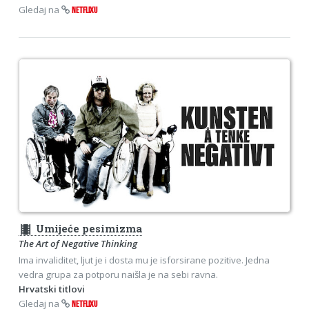
Gledaj na
NETFLIXU
theaters
Umijeće pesimizma
The Art of Negative Thinking
Ima invaliditet, ljut je i dosta mu je isforsirane pozitive. Jedna
vedra grupa za potporu naišla je na sebi ravna.
Hrvatski titlovi
Gledaj na
NETFLIXU