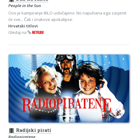
People in the Sun
Ovo je kampiranje BILO uobičajeno. No napuhana ega zasjenit
će sve... Čak i znakove apokalipse.
Hrvatski titlovi
Gledaj na
NETFLIXU
theaters
Radijski pirati
Radiopiratene