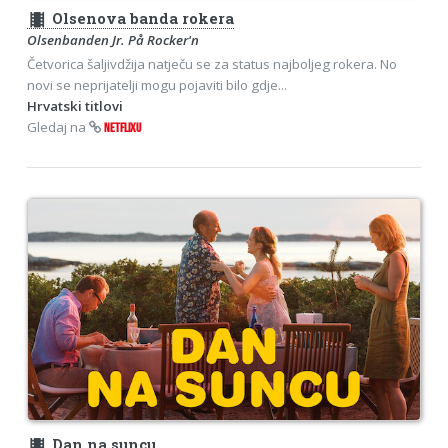
theaters
Olsenova banda rokera
Olsenbanden Jr. På Rocker'n
Četvorica šaljivdžija natječu se za status najboljeg rokera. No
novi se neprijatelji mogu pojaviti bilo gdje...
Hrvatski titlovi
Gledaj na
NETFLIXU
theaters
Dan na suncu