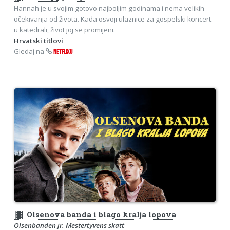
Hannah je u svojim gotovo najboljim godinama i nema velikih
očekivanja od života. Kada osvoji ulaznice za gospelski koncert
u katedrali, život joj se promijeni.
Hrvatski titlovi
Gledaj na
NETFLIXU
theaters
Olsenova banda i blago kralja lopova
Olsenbanden jr. Mestertyvens skatt