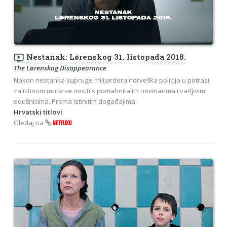
ondemand_video
Nestanak: Lørenskog 31. listopada 2018.
The Lørenskog Disappearance
Nakon nestanka supruge milijardera norveška policija u potrazi
za istinom mora se nositi s pomahnitalim novinarima i varljivim
doušnicima. Prema istinitim događajima.
Hrvatski titlovi
Gledaj na
NETFLIXU