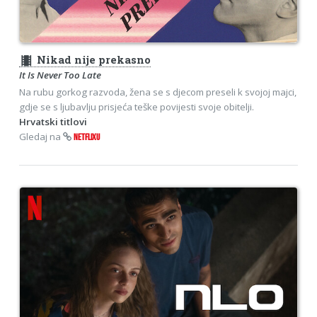
theaters
Nikad nije prekasno
It Is Never Too Late
Na rubu gorkog razvoda, žena se s djecom preseli k svojoj majci,
gdje se s ljubavlju prisjeća teške povijesti svoje obitelji.
Hrvatski titlovi
Gledaj na
NETFLIXU