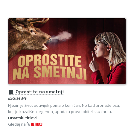
theaters
Oprostite na smetnji
Excuse Me
Njezin je život oduvijek pomalo komičan. No kad pronađe oca,
koji je kazališna legenda, upada u pravu obiteljsku farsu.
Hrvatski titlovi
Gledaj na
NETFLIXU