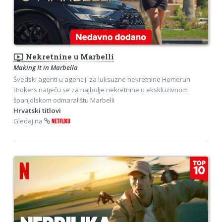
ondemand_video
Nekretnine u Marbelli
Making It in Marbella
Švedski agenti u agenciji za luksuzne nekretnine Homerun
Brokers natječu se za najbolje nekretnine u ekskluzivnom
španjolskom odmaralištu Marbelli
Hrvatski titlovi
Gledaj na
NETFLIXU