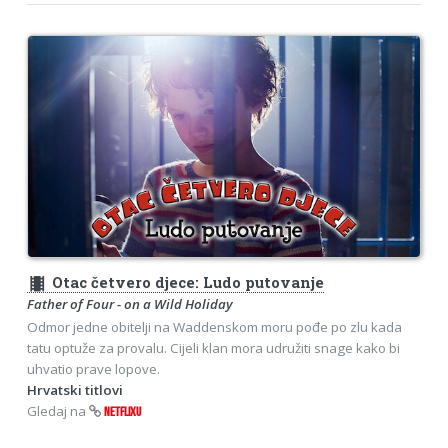
theaters
Otac četvero djece: Ludo putovanje
Father of Four - on a Wild Holiday
Odmor jedne obitelji na Waddenskom moru pođe po zlu kada
tatu optuže za provalu. Cijeli klan mora udružiti snage kako bi
uhvatio prave lopove.
Hrvatski titlovi
Gledaj na
NETFLIXU