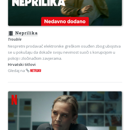
theaters
Neprilika
Trouble
Nespretni prodavač elektronike greškom osuđen zbog ubojstva
se u pokušaju da dokaže svoju nevinost suoči s korupcijom u
policiji i zločinačkim zavjerama.
Hrvatski titlovi
Gledaj na
NETFLIXU