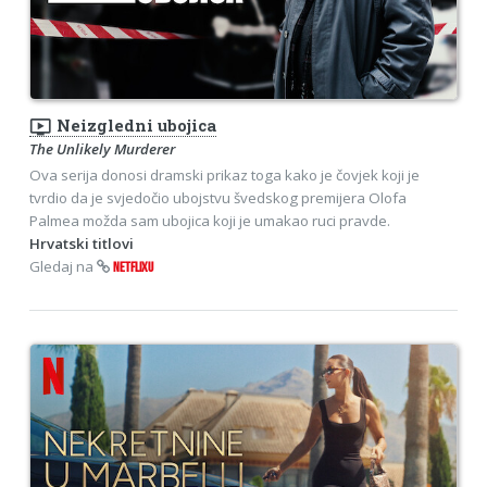
ondemand_video
Neizgledni ubojica
The Unlikely Murderer
Ova serija donosi dramski prikaz toga kako je čovjek koji je
tvrdio da je svjedočio ubojstvu švedskog premijera Olofa
Palmea možda sam ubojica koji je umakao ruci pravde.
Hrvatski titlovi
Gledaj na
NETFLIXU