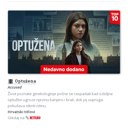
theaters
Optužena
Accused
Život poznate ginekologinje počne se raspadati kad ozbiljne
optužbe ugroze njezinu karijeru i brak, dok joj supruga
pokušava otkriti istinu.
Hrvatski titlovi
Gledaj na
NETFLIXU