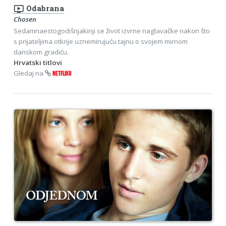
ondemand_video
Odabrana
Chosen
Sedamnaestogodišnjakinji se život izvrne naglavačke nakon što
s prijateljima otkrije uznemirujuću tajnu o svojem mirnom
danskom gradiću.
Hrvatski titlovi
Gledaj na
NETFLIXU