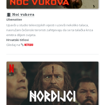
theaters
Noć vukova
Ulvenatten
Upavši u studio televizijskih vijesti i uzevši nekoliko talaca,
naoružani čečenski teroristi zahtijevaju da se ta talačka kriza
emitira diljem svijeta.
Hrvatski titlovi
Gledaj na
NETFLIXU