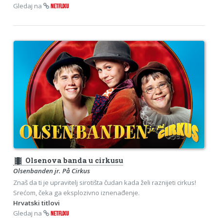
Gledaj na
NETFLIXU
theaters
Olsenova banda u cirkusu
Olsenbanden jr. På Cirkus
Znaš da ti je upravitelj sirotišta čudan kada želi raznijeti cirkus!
Srećom, čeka ga eksplozivno iznenađenje.
Hrvatski titlovi
Gledaj na
NETFLIXU