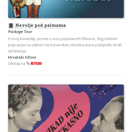
theaters
Nevolje pod palmama
Package Tour
U ovoj komediji, prvom u nizu popularnih filmova, Stig-Helmer
prije puta na odmor na Kanarskim otocima mora pobijediti strah
od letenja.
Hrvatski titlovi
Gledaj na
NETFLIXU