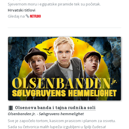
Sjevernom moru i egipatske piramide tek su početak.
Hrvatski titlovi
Gledaj na
NETFLIXU
theaters
Olsenova banda i tajna rudnika soli
Olsenbanden Jr. - Sølvgruvens hemmelighet
Sve je započelo tortom, kasicom prasicom i planom za osvetu.
Sada su četvorica malih lupeža izgubljeni u špilji čudesa!