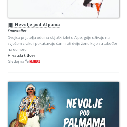
theaters
Nevolje pod Alpama
Snowroller
Dvojica prijatelja odu na skijaški izlet u Alpe, gdje uživaju na
svježem zraku i pokušavaju šarmirati dvije žene koje su također
na odmoru.
Hrvatski titlovi
Gledaj na
NETFLIXU