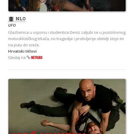
theaters
NLO
UFO
Glazbenica u usponu i studentica Deniz zaljubi se u pustolovnog
motociklističkog trkača, no tragedije i protivljenje obitelji stoje im
na putu do sreće.
Hrvatski titlovi
Gledaj na
NETFLIXU