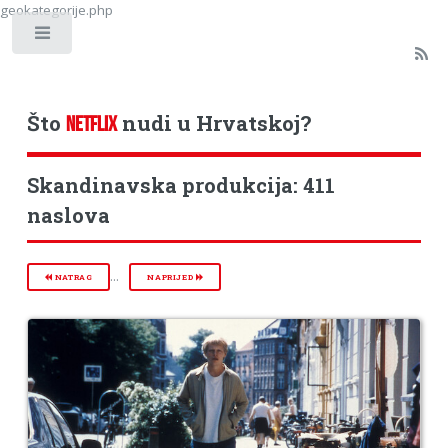
geokategorije.php
Toggle
Što
nudi u Hrvatskoj?
NETFLIX
Skandinavska produkcija: 411
naslova
...
NATRAG
NAPRIJED