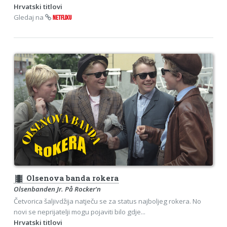
Hrvatski titlovi
Gledaj na
NETFLIXU
theaters
Olsenova banda rokera
Olsenbanden Jr. På Rocker'n
Četvorica šaljivdžija natječu se za status najboljeg rokera. No
novi se neprijatelji mogu pojaviti bilo gdje...
Hrvatski titlovi