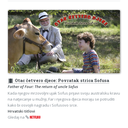
theaters
Otac četvero djece: Povratak strica Sofusa
Father of Four: The return of uncle Sofus
Kada njegov mrzovoljni ujak Sofus prijavi svoju australsku kravu
na natjecanje u mužnji, Far i njegova djeca moraju se potruditi
kako bi osvojili nagradu i Sofusovo srce.
Hrvatski titlovi
Gledaj na
NETFLIXU