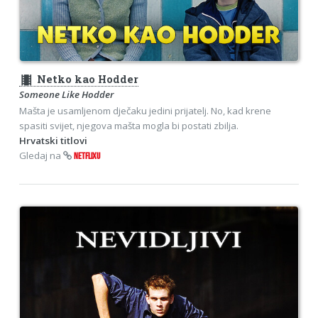
theaters
Netko kao Hodder
Someone Like Hodder
Mašta je usamljenom dječaku jedini prijatelj. No, kad krene
spasiti svijet, njegova mašta mogla bi postati zbilja.
Hrvatski titlovi
Gledaj na
NETFLIXU