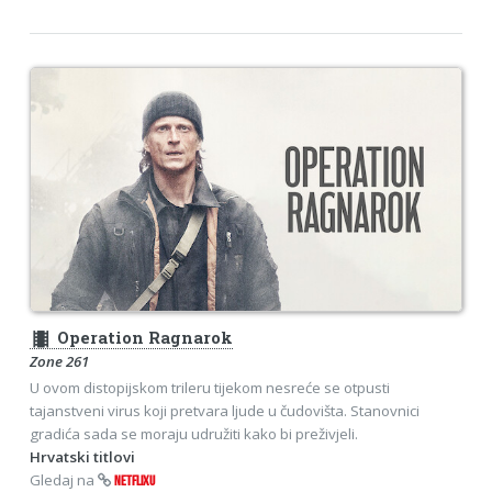
theaters
Operation Ragnarok
Zone 261
U ovom distopijskom trileru tijekom nesreće se otpusti
tajanstveni virus koji pretvara ljude u čudovišta. Stanovnici
gradića sada se moraju udružiti kako bi preživjeli.
Hrvatski titlovi
Gledaj na
NETFLIXU