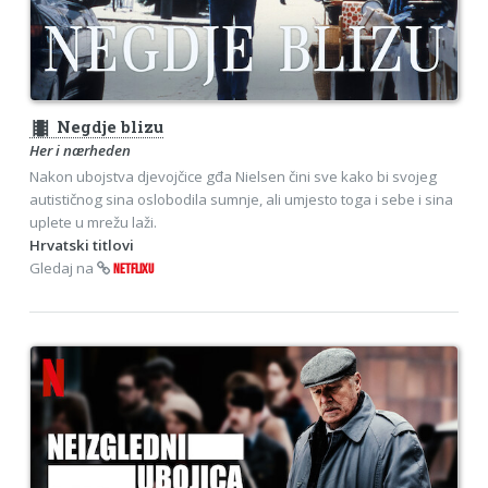
theaters
Negdje blizu
Her i nærheden
Nakon ubojstva djevojčice gđa Nielsen čini sve kako bi svojeg
autističnog sina oslobodila sumnje, ali umjesto toga i sebe i sina
uplete u mrežu laži.
Hrvatski titlovi
Gledaj na
NETFLIXU