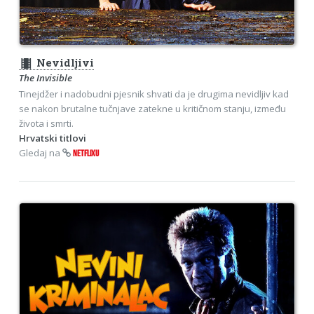
theaters
Nevidljivi
The Invisible
Tinejdžer i nadobudni pjesnik shvati da je drugima nevidljiv kad
se nakon brutalne tučnjave zatekne u kritičnom stanju, između
života i smrti.
Hrvatski titlovi
Gledaj na
NETFLIXU