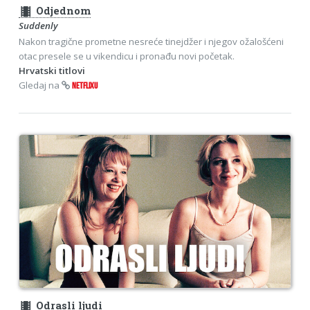
theaters
Odjednom
Suddenly
Nakon tragične prometne nesreće tinejdžer i njegov ožalošćeni
otac presele se u vikendicu i pronađu novi početak.
Hrvatski titlovi
Gledaj na
NETFLIXU
theaters
Odrasli ljudi