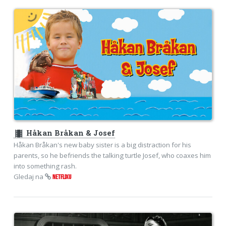
theaters
Håkan Bråkan & Josef
Håkan Bråkan's new baby sister is a big distraction for his
parents, so he befriends the talking turtle Josef, who coaxes him
into something rash.
Gledaj na
NETFLIXU