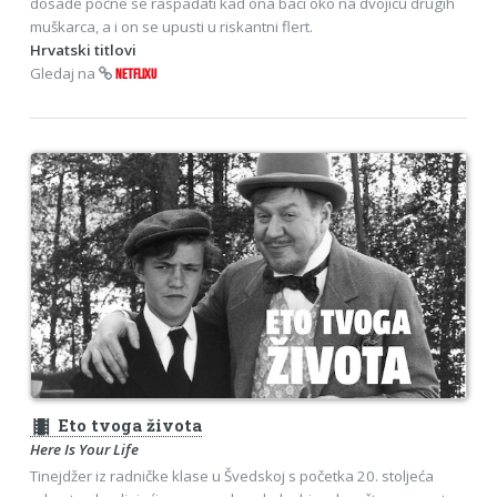
dosade počne se raspadati kad ona baci oko na dvojicu drugih
muškarca, a i on se upusti u riskantni flert.
Hrvatski titlovi
Gledaj na
NETFLIXU
theaters
Eto tvoga života
Here Is Your Life
Tinejdžer iz radničke klase u Švedskoj s početka 20. stoljeća