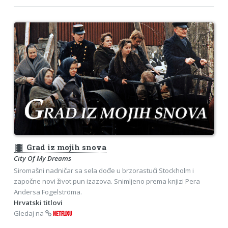
theaters
Grad iz mojih snova
City Of My Dreams
Siromašni nadničar sa sela dođe u brzorastući Stockholm i
započne novi život pun izazova. Snimljeno prema knjizi Pera
Andersa Fogelströma.
Hrvatski titlovi
Gledaj na
NETFLIXU