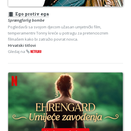
theaters
Ego protiv ega
Sprængfarlig bombe
Pogledavši sa svojom djecom užasan umjetnički film,
temperamentni Tonny kreće u potragu za pretencioznim
filmašem kako bi zatražio povrat novca.
Hrvatski titlovi
Gledaj na
NETFLIXU