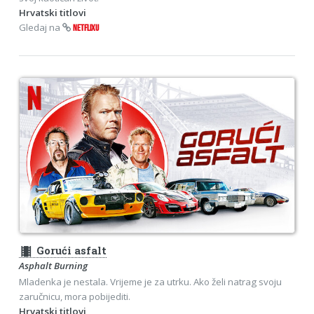
Hrvatski titlovi
Gledaj na
NETFLIXU
theaters
Gorući asfalt
Asphalt Burning
Mladenka je nestala. Vrijeme je za utrku. Ako želi natrag svoju
zaručnicu, mora pobijediti.
Hrvatski titlovi