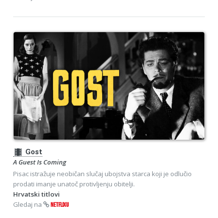
theaters
Gost
A Guest Is Coming
Pisac istražuje neobičan slučaj ubojstva starca koji je odlučio
prodati imanje unatoč protivljenju obitelji.
Hrvatski titlovi
Gledaj na
NETFLIXU