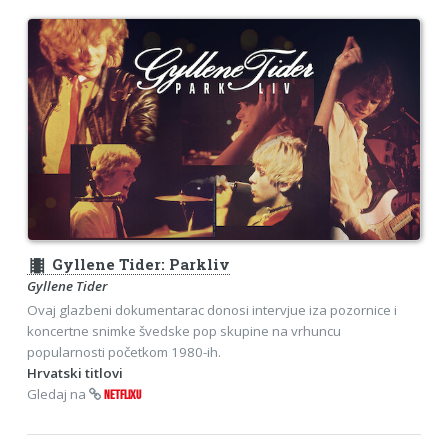
theaters
Gyllene Tider: Parkliv
Gyllene Tider
Ovaj glazbeni dokumentarac donosi intervjue iza pozornice i
koncertne snimke švedske pop skupine na vrhuncu
popularnosti početkom 1980-ih.
Hrvatski titlovi
Gledaj na
NETFLIXU