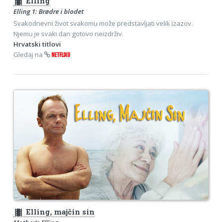
theaters
Elling
Elling 1: Brødre i blodet
Svakodnevni život svakomu može predstavljati velik izazov.
Njemu je svaki dan gotovo neizdrživ.
Hrvatski titlovi
Gledaj na
NETFLIXU
theaters
Elling, majčin sin