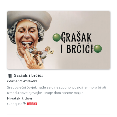
theaters
Grašak i brčići
Peas And Whiskers
Sredovječni čovjek nađe se u nezgodnoj poziciji jer mora birati
između nove djevojke i svoje dominantne majke.
Hrvatski titlovi
Gledaj na
NETFLIXU