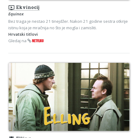
ondemand_video
Ekvinocij
Equinox
Bez traga je nestao 21 tinejdžer. Nakon 21 godine sestra otkrije
istinu koja je mračnija no što je mogla i zamisliti.
Hrvatski titlovi
Gledaj na
NETFLIXU