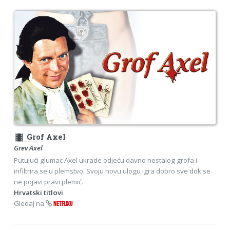
theaters
Grof Axel
Grev Axel
Putujući glumac Axel ukrade odjeću davno nestalog grofa i
infiltrira se u plemstvo. Svoju novu ulogu igra dobro sve dok se
ne pojavi pravi plemić.
Hrvatski titlovi
Gledaj na
NETFLIXU