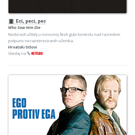
theaters
Eci, peci, pec
Who Saw Him Die
Nedorasli učitelj u osnovnoj školi gubi kontrolu nad razredom
potpuno nezainteresiranih učenika.
Hrvatski titlovi
Gledaj na
NETFLIXU