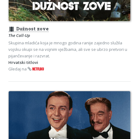
theaters
Dužnost zove
The Call-Up
Skupina mladića koja je mnogo godina ranije zajedno služila
vojsku okupi se na vojnim vježbama, ali sve se ubrzo pretvori u
pijančevanje i razvrat.
Hrvatski titlovi
Gledaj na
NETFLIXU