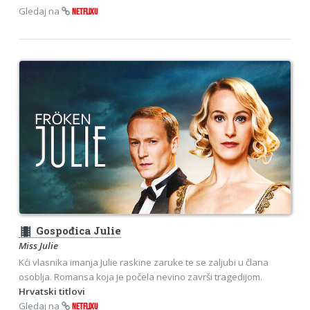
Gledaj na
NETFLIXU
theaters
Gospođica Julie
Miss Julie
Kći vlasnika imanja Julie raskine zaruke te se zaljubi u člana
osoblja. Romansa koja je počela nevino završi tragedijom.
Hrvatski titlovi
Gledaj na
NETFLIXU