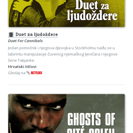
theaters
Duet za ljudoždere
Duet For Cannibals
Jedan pomoćnik i njegova djevojka u Stockholmu nađu se u
labirintu manipulacije čuvenog njemačkog ljevičara i njegove
žene Talijanke.
Hrvatski titlovi
Gledaj na
NETFLIXU