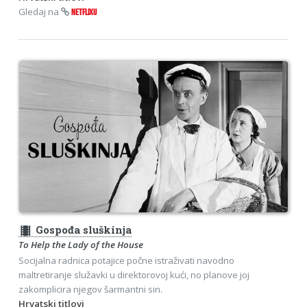
Gledaj na
NETFLIXU
theaters
Gospođa sluškinja
To Help the Lady of the House
Socijalna radnica potajice počne istraživati navodno
maltretiranje služavki u direktorovoj kući, no planove joj
zakomplicira njegov šarmantni sin.
Hrvatski titlovi