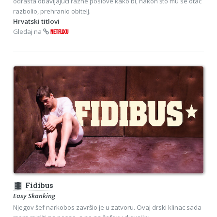
odrasta obavljajući razne poslove kako bi, nakon što mu se otac
razbolio, prehranio obitelj.
Hrvatski titlovi
Gledaj na
NETFLIXU
theaters
Fidibus
Easy Skanking
Njegov šef narkobos završio je u zatvoru. Ovaj drski klinac sada