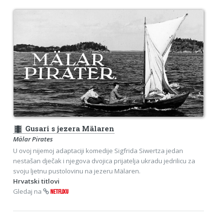
theaters
Gusari s jezera Mälaren
Mälar Pirates
U ovoj nijemoj adaptaciji komedije Sigfrida Siwertza jedan
nestašan dječak i njegova dvojica prijatelja ukradu jedrilicu za
svoju ljetnu pustolovinu na jezeru Mälaren.
Hrvatski titlovi
Gledaj na
NETFLIXU