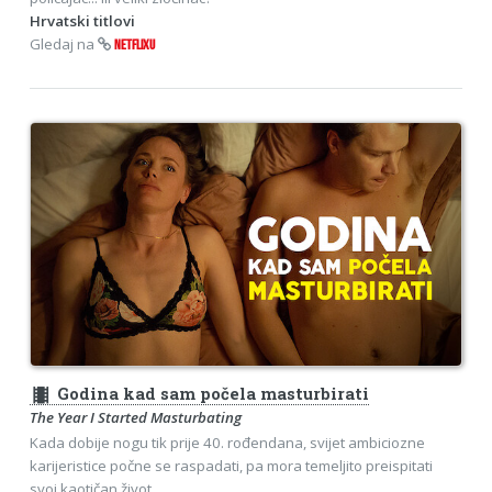
Hrvatski titlovi
Gledaj na
NETFLIXU
theaters
Godina kad sam počela masturbirati
The Year I Started Masturbating
Kada dobije nogu tik prije 40. rođendana, svijet ambiciozne
karijeristice počne se raspadati, pa mora temeljito preispitati
svoj kaotičan život.