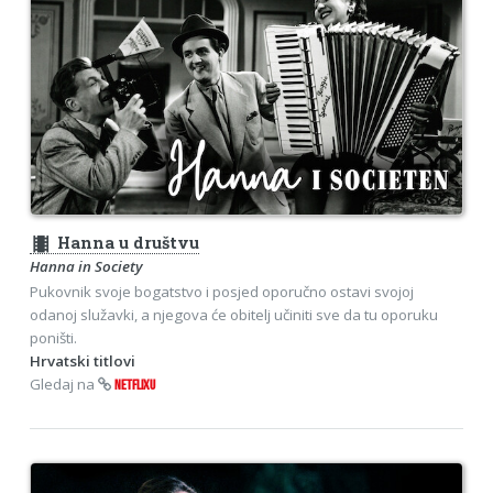
theaters
Hanna u društvu
Hanna in Society
Pukovnik svoje bogatstvo i posjed oporučno ostavi svojoj
odanoj služavki, a njegova će obitelj učiniti sve da tu oporuku
poništi.
Hrvatski titlovi
Gledaj na
NETFLIXU