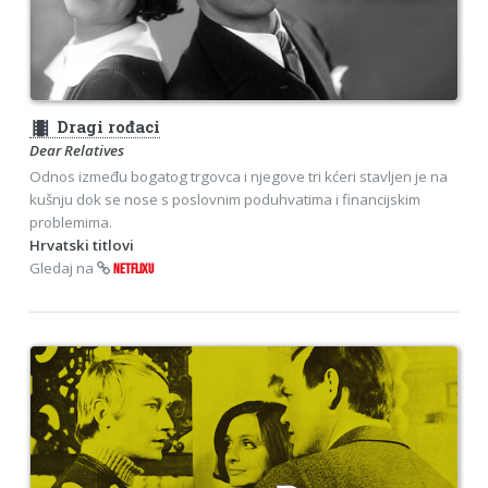
theaters
Dragi rođaci
Dear Relatives
Odnos između bogatog trgovca i njegove tri kćeri stavljen je na
kušnju dok se nose s poslovnim poduhvatima i financijskim
problemima.
Hrvatski titlovi
Gledaj na
NETFLIXU