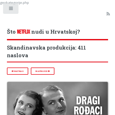
geokategorije.php
Toggle
Što
nudi u Hrvatskoj?
NETFLIX
Skandinavska produkcija: 411
naslova
NATRAG
NAPRIJED