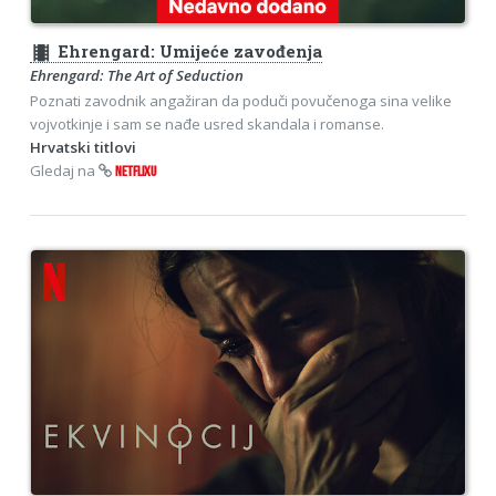
theaters
Ehrengard: Umijeće zavođenja
Ehrengard: The Art of Seduction
Poznati zavodnik angažiran da poduči povučenoga sina velike
vojvotkinje i sam se nađe usred skandala i romanse.
Hrvatski titlovi
Gledaj na
NETFLIXU