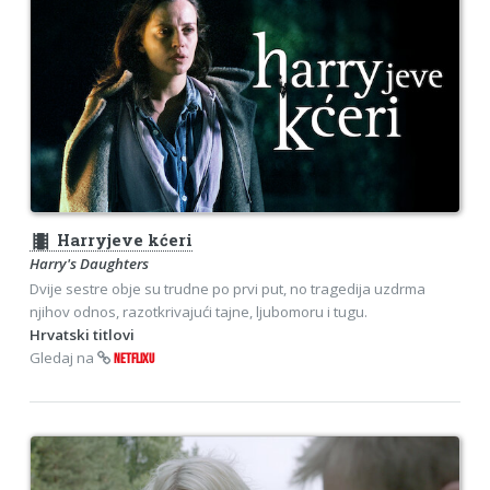
theaters
Harryjeve kćeri
Harry's Daughters
Dvije sestre obje su trudne po prvi put, no tragedija uzdrma
njihov odnos, razotkrivajući tajne, ljubomoru i tugu.
Hrvatski titlovi
Gledaj na
NETFLIXU