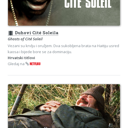
theaters
Duhovi Cité Soleila
Ghosts of Cité Soleil
Vezani su krvlju i oružjem. Dva sukobljena brata na Haitiju usred
kaosa i bijede bore se za dominaciju.
Hrvatski titlovi
Gledaj na
NETFLIXU