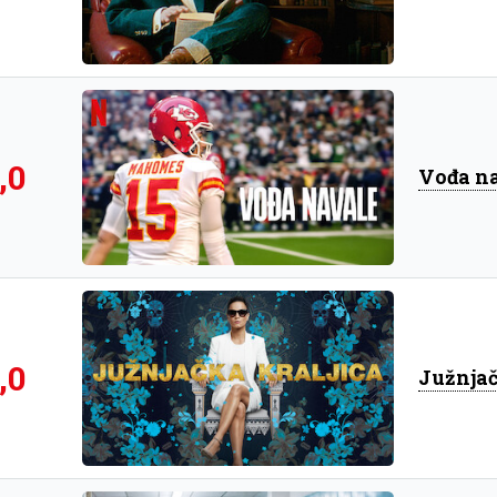
,0
Vođa n
,0
Južnjač