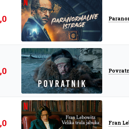
,0
Paranor
,0
Povrat
,0
Fran Le