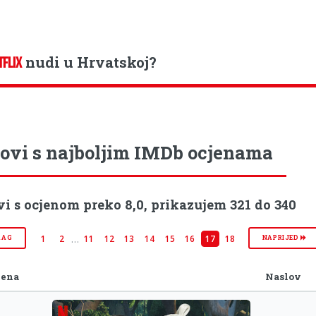
nudi u Hrvatskoj?
TFLIX
ovi s najboljim IMDb ocjenama
i s ocjenom preko 8,0, prikazujem 321 do 340
…
1
2
11
12
13
14
15
16
17
18
RAG
NAPRIJED
jena
Naslov