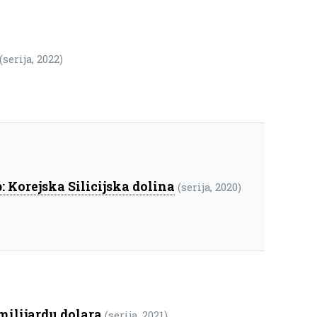
(serija, 2022)
: Korejska Silicijska dolina
(serija, 2020)
milijardu dolara
(serija, 2021)