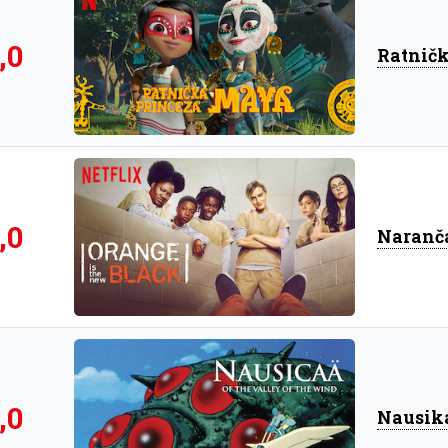
,0
Ratnič
,0
Naranča
,0
Nausika