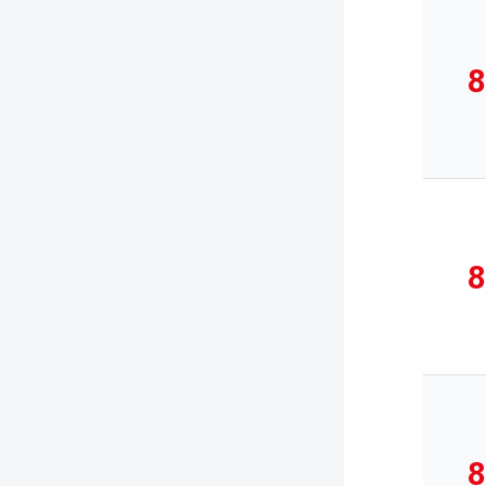
8
8
8