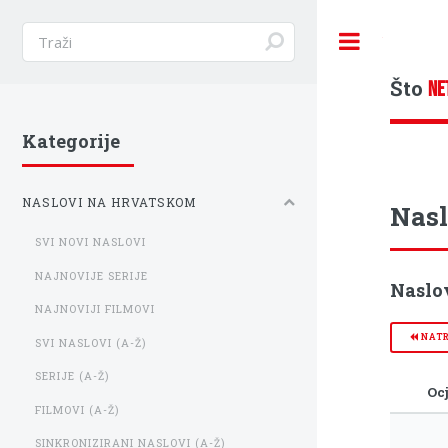
Toggle
Što
NE
Kategorije
NASLOVI NA HRVATSKOM
Nasl
SVI NOVI NASLOVI
NAJNOVIJE SERIJE
Naslov
NAJNOVIJI FILMOVI
NAT
SVI NASLOVI (A-Ž)
SERIJE (A-Ž)
Oc
FILMOVI (A-Ž)
SINKRONIZIRANI NASLOVI (A-Ž)