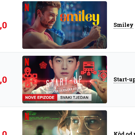
,0
Smiley
,0
Start-up
,0
Kôd od 