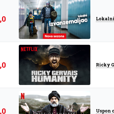
,0
Lokaln
,0
Ricky 
,0
Uspon 