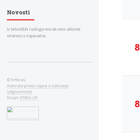
Novosti
Iz tehničkih razloga morali smo ukloniti
stranicu s najavama.
8
© hrflix.eu.
Autorska prava i izjava o odricanju
odgovornosti
Dizajn:
HTML5 UP
.
8